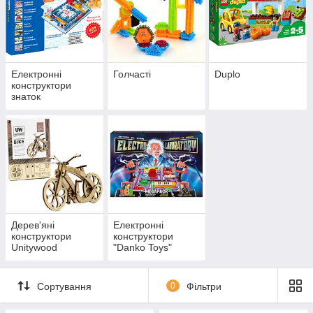
Узгодити з менеджером деталі доставки та оплати
Електронні
Голчасті
Duplo
конструктори
знаток
Дерев'яні
Електронні
конструктори
конструктори
Unitywood
"Danko Toys"
Electro Laboratory
Сплатити замовлення на картку або післяплатою при
отриманні на пошті
Сортування
0
Фільтри