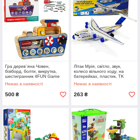
Гра дерев`яна Човен,
Літак Мрія, світло, звук,
бізіборд, болти, викрутка,
колесо вільного ходу, на
шестигранник 4FUN Game
батерейках, пластик, TK
Club Wood, 20*3*14см.
Group, 32*30*6см. (ТК-17057)
Немає в наявності
Немає в наявності
(20522)
500
263
₴
₴