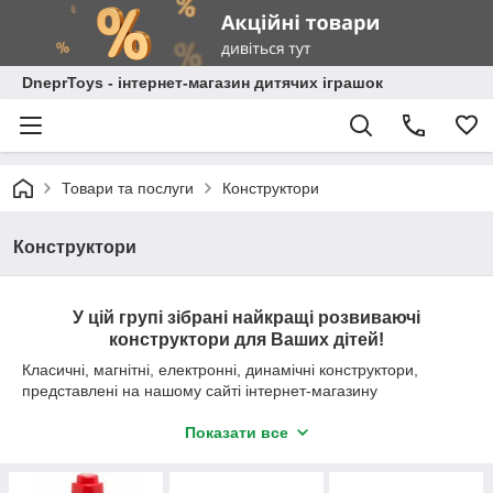
DneprToys - інтернет-магазин дитячих іграшок
Товари та послуги
Конструктори
Конструктори
У цій групі зібрані найкращі розвиваючі
конструктори для Ваших дітей!
Класичні, магнітні, електронні, динамічні конструктори,
представлені на нашому сайті інтернет-магазину
DneprToys.com.ua, допоможуть розвинути дрібну моторику
рук і фантазію вашої дитини.
Показати все
Придбати дитячі конструктори - просто!