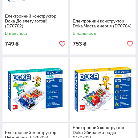
Електронний конструктор
Doka До злету готові!
Електронний конструктор
(D70702)
Doka Чиста енергія (D70704)
В наявності
В наявності
749
753
₴
₴
Електронний конструктор
Електронний конструктор
Doka Збираємо радіо
Піймай рух! (D70705)
(D70703)