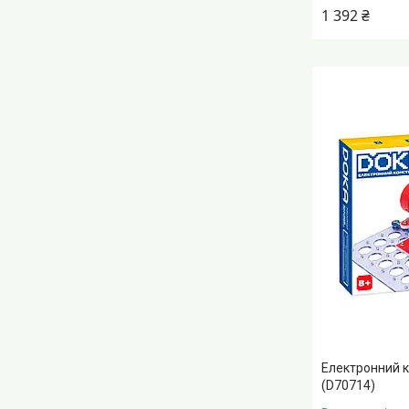
1 392 ₴
Електронний к
(D70714)