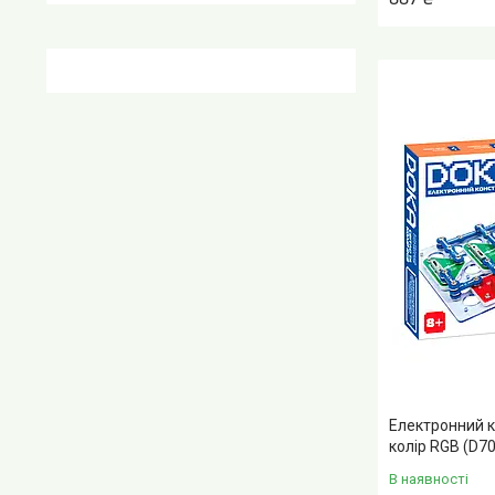
Електронний к
колір RGB (D7
В наявності