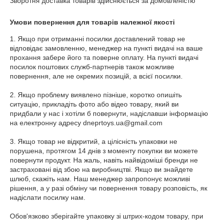
Зворотня доставка товарів здійснюється за домовленістю
Умови повернення для товарів належної якості
1. Якщо при отриманні посилки доставлений товар не 
відповідає замовленню, менеджер на пункті видачі на ваше 
прохання забере його та поверне оплату. На пункті видачі 
посилок поштових служб-партнерів також можливе 
повернення, але не окремих позицій, а всієї посилки.

2. Якщо проблему виявлено пізніше, коротко опишіть 
ситуацію, прикладіть фото або відео товару, який ви 
придбали у нас і хотіли б повернути, надіславши інформацію 
на електронну адресу dneprtoys.ua@gmail.com

3. Якщо товар не відкритий, а цілісність упаковки не 
порушена, протягом 14 днів з моменту покупки ви можете 
повернути продукт. На жаль, навіть найвідоміші бренди не 
застраховані від збою на виробництві. Якщо ви знайдете 
шлюб, скажіть нам. Наш менеджер запропонує можливі 
рішення, а у разі обміну чи повернення товару розповість, як 
надіслати посилку нам.

Обов'язково зберігайте упаковку зі штрих-кодом товару, при 