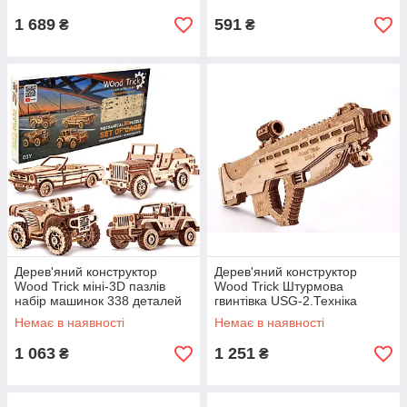
пазл
1 689
591
₴
₴
Дерев'яний конструктор
Дерев'яний конструктор
Wood Trick міні-3D пазлів
Wood Trick Штурмова
набір машинок 338 деталей
гвинтівка USG-2.Техніка
(4820195190494)
збірки - 3d пазл
Немає в наявності
Немає в наявності
1 063
1 251
₴
₴