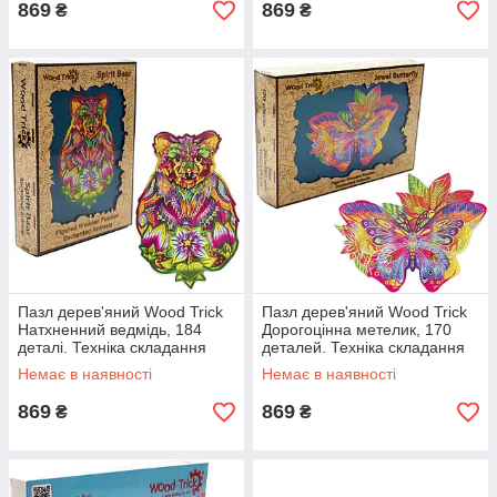
869
869
₴
₴
Пазл дерев'яний Wood Trick
Пазл дерев'яний Wood Trick
Натхненний ведмідь, 184
Дорогоцінна метелик, 170
деталі. Техніка складання
деталей. Техніка складання
3D-пазл
3D-пазл
Немає в наявності
Немає в наявності
869
869
₴
₴