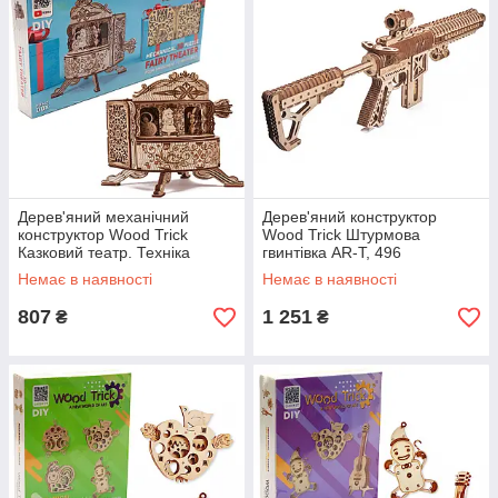
Дерев'яний механічний
Дерев'яний конструктор
конструктор Wood Trick
Wood Trick Штурмова
Казковий театр. Техніка
гвинтівка AR-T, 496
збірки - 3d пазл, 162 деталі
деталей.Техніка збірки - 3d
Немає в наявності
Немає в наявності
пазл
807
1 251
₴
₴