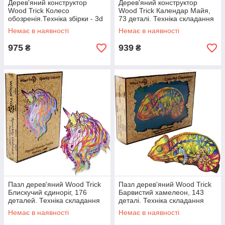
Дерев'яний конструктор
Дерев'яний конструктор
Wood Trick Колесо
Wood Trick Календар Майя,
обозренія.Техніка збірки - 3d
73 деталі. Техніка складання
пазл
- 3d пазл
Немає в наявності
Немає в наявності
975
939
₴
₴
Пазл дерев'яний Wood Trick
Пазл дерев'яний Wood Trick
Блискучий єдиноріг, 176
Барвистий хамелеон, 143
деталей. Техніка складання
деталі. Техніка складання
3D-пазл
3D-пазл
Немає в наявності
Немає в наявності