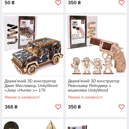
50
350
₴
₴
Дерев'яний 3D конструктор
Дерев'яний 3D конструктор
Джип Мисливець UnityWood
Револьвер Рейнджер з
«Jeep «Hunter »» 176
мішенями UnityWood
деталей 19,5*11*9 см (UW-
Revolver Ranger 83 деталі 18
Немає в наявності
Немає в наявності
007)
* 12 * 2,7 см (UW-010)
368
350
₴
₴