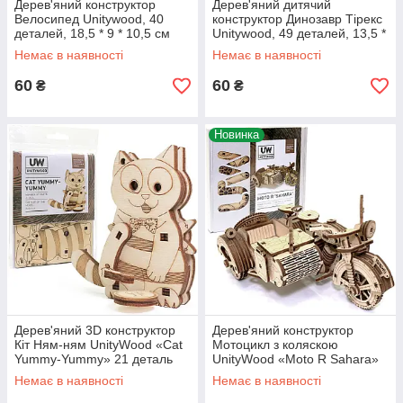
Дерев'яний конструктор
Дерев'яний дитячий
Велосипед Unitywood, 40
конструктор Динозавр Тірекс
деталей, 18,5 * 9 * 10,5 см
Unitywood, 49 деталей, 13,5 *
(UW-006)
9 * 4,5 см (UW-003)
Немає в наявності
Немає в наявності
60
60
₴
₴
Новинка
Дерев'яний 3D конструктор
Дерев'яний конструктор
Кіт Ням-ням UnityWood «Cat
Мотоцикл з коляскою
Yummy-Yummy» 21 деталь
UnityWood «Moto R Sahara»
8*8*4 см (UW-009)
3D пазл 129 деталей 17*13*8
Немає в наявності
Немає в наявності
см (UW-005)