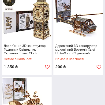
Дерев'яний 3D конструктор
Дерев'яний 3D конструктор
Годинник Світильник
механічний Вертоліт Хьюї
Скринька Tower Clock
UnityWood 62 деталей
UnityWood 195 деталей
22,5*5,7*6,8 см (UW-011)
Немає в наявності
Немає в наявності
37,5*513*10,5 см (UW-013)
1 350
200
₴
₴