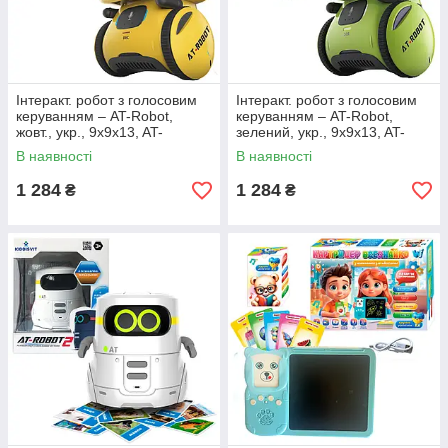
Інтеракт. робот з голосовим
Інтеракт. робот з голосовим
керуванням – AT-Rоbot,
керуванням – AT-Rоbot,
жовт., укр., 9x9x13, AT-
зелений, укр., 9x9x13, AT-
ROBOT AT001-03-UKR
ROBOT AT001-02-UKR
В наявності
В наявності
1 284
1 284
₴
₴
Доставка по всій Україні ТК