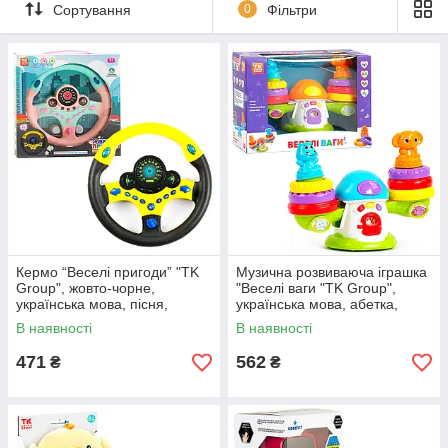
Сортування
0
Фільтри
Оформити замовлення через кошик або за телефоном
Кермо “Веселі пригоди” "TK
Музична розвиваюча іграшка
Group", жовто-чорне,
"Веселі ваги "TK Group",
українська мова, пісня,
українська мова, абетка,
віршик, звуки, підсвічування
цифри, дитячі пісні,
В наявності
В наявності
(23554)
підсвічування, кор.
30*11*22см
471
562
₴
₴