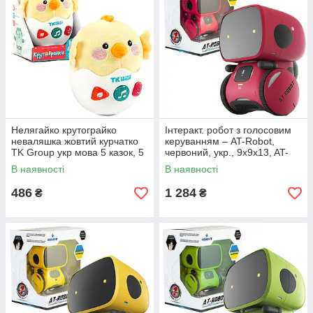
Узгодити з менеджером деталі доставки та оплати
Нелягайко крутограйко
Інтеракт. робот з голосовим
неваляшка жовтий курчатко
керуванням – AT-Rоbot,
TK Group укр мова 5 казок, 5
червоний, укр., 9x9x13, AT-
пісень, 10 скоромовок звуки
ROBOT AT001-01-UKR
В наявності
В наявності
підсвічування 15*11*16см
486
1 284
₴
₴
Сплатити замовлення на картку або післяплатою при
отриманні