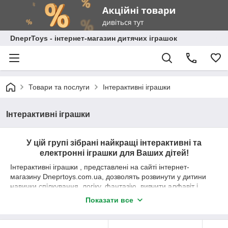
DneprToys - інтернет-магазин дитячих іграшок
Товари та послуги
Інтерактивні іграшки
Інтерактивні іграшки
У цій групі зібрані найкращі інтерактивні та
електронні іграшки для Ваших дітей!
Інтерактивні іграшки , представлені на сайті інтернет-
магазину Dneprtoys.com.ua, дозволять розвинути у дитини
навички спілкування, логіку, фантазію, вивчити алфавіт і
цифри.
Показати все
Придбати інтерактивні іграшки - просто!