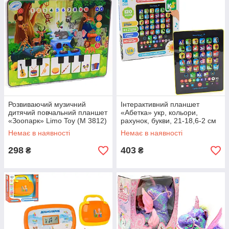
Розвиваючий музичний
Інтерактивний планшет
дитячий повчальний планшет
«Абетка» укр, кольори,
«Зоопарк» Limo Toy (M 3812)
рахунок, букви, 21-18,6-2 см
(PL-719-17)
Немає в наявності
Немає в наявності
298
403
₴
₴