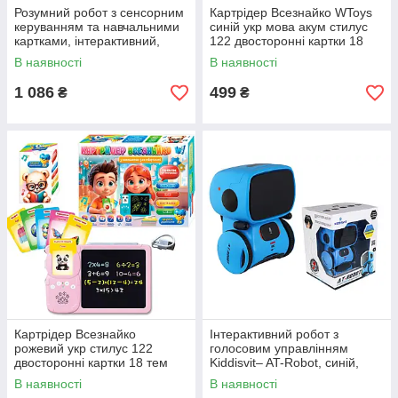
Розумний робот з сенсорним
Картрідер Всезнайко WToys
керуванням та навчальними
синій укр мова акум стилус
картками, інтерактивний,
122 двосторонні картки 18
білий, Kiddisvit, AT002-01-
тем казки пісні цікаві факти
В наявності
В наявності
UKR
24*1,5*17см (94930)
1 086
499
₴
₴
Картрідер Всезнайко
Інтерактивний робот з
рожевий укр стилус 122
голосовим управлінням
двосторонні картки 18 тем
Kiddisvit– AT-Rоbot, синій,
казки пісні факти 24*1,5*17см
укр., 10x10x13 см, AT001-05-
В наявності
В наявності
(94930)
UKR