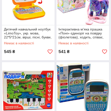
Дитячий навчальний ноутбук
Інтерактивна м'яка іграшка
«LimoToy», укр. мова,
«Поні» єдиноріг на повідку
22*5*21см, вірші, пісні, букви,
(фіолетова), ходить, співає,
цифри, ігри, SK 0022
ірже 30*10*35 см (M1244)
Немає в наявності
Немає в наявності
545
541
₴
₴