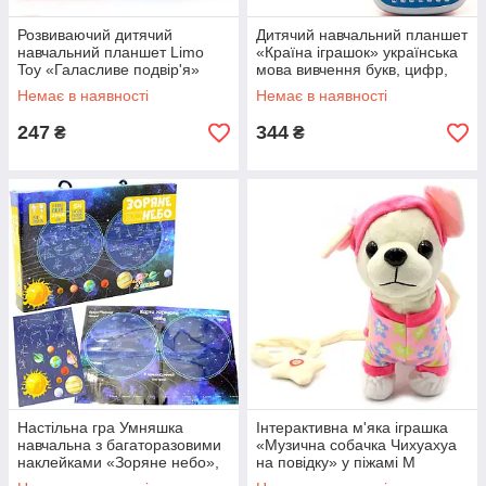
Розвиваючий дитячий
Дитячий навчальний планшет
навчальний планшет Limo
«Країна іграшок» українська
Toy «Галасливе подвір'я»
мова вивчення букв, цифр,
(Ферма), 25х19 см (M 3811)
правопису 11*3*16 см
Немає в наявності
Немає в наявності
247
344
₴
₴
Настільна гра Умняшка
Інтерактивна м'яка іграшка
навчальна з багаторазовими
«Музична собачка Чихуахуа
наклейками «Зоряне небо»,
на повідку» у піжамі М
від 4 років (КП-007)
02081/3/4/5