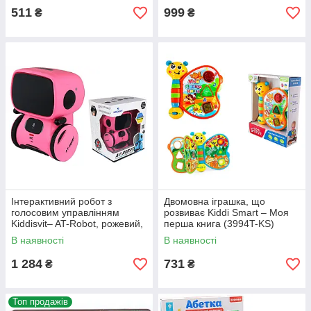
511
999
₴
₴
Інтерактивний робот з
Двомовна іграшка, що
голосовим управлінням
розвиває Kiddi Smart – Моя
Kiddisvit– AT-Rоbot, рожевий,
перша книга (3994T-KS)
укр., 10x10x13 см, AT001-04-
В наявності
В наявності
UKR
1 284
731
₴
₴
Топ продажів