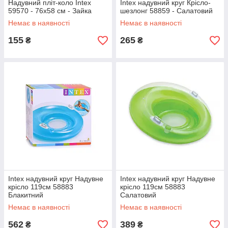
Надувний пліт-коло Intex
Intex надувний круг Крісло-
59570 - 76х58 см - Зайка
шезлонг 58859 - Салатовий
Немає в наявності
Немає в наявності
155
265
₴
₴
Intex надувний круг Надувне
Intex надувний круг Надувне
крісло 119см 58883
крісло 119см 58883
Блакитний
Салатовий
Немає в наявності
Немає в наявності
562
389
₴
₴