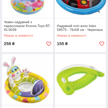
Човен надувний з
парасолькою Kronos Toys BT-
Надувний пліт-коло Intex
IG-0039
59570 - 76х58 см - Черепаха
Немає в наявності
Немає в наявності
258
155
₴
₴