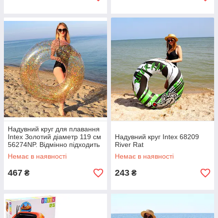
Надувний круг для плавання
Intex Золотий діаметр 119 см
Надувний круг Intex 68209
56274NP. Відмінно підходить
River Rat
для відпочинку на морі
Немає в наявності
Немає в наявності
467
243
₴
₴