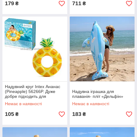
179
711
₴
₴
Надувний круг Intex Ананас
(Pineapple) 56266P. Дуже
Надувна іграшка для
добре підходить для
плаванія- пліт «Дельфін»
відпочинку на морі, в басейні
Немає в наявності
Немає в наявності
105
183
₴
₴