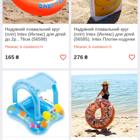
Надувний плавальний круг
Надувний плавальний круг
(пліт) Intex (Интекс) для дітей
(пліт) Intex (Интекс) для дітей
до 2р., 76см (56588)
(56585), Intex Плотик-ходунки
d 70 см, від 6 місяців
Немає в наявності
Немає в наявності
165
276
₴
₴