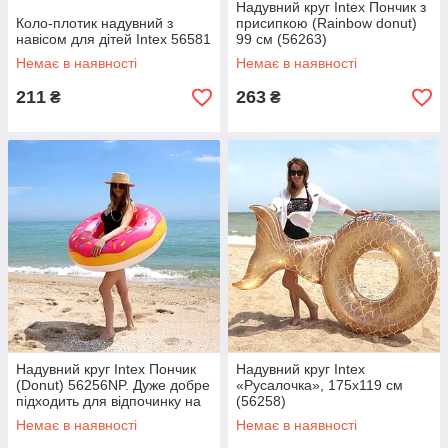
Надувний круг Intex Пончик з
Коло-плотик надувний з
присипкою (Rainbow donut)
навісом для дітей Intex 56581
99 см (56263)
Немає в наявності
Немає в наявності
211
263
₴
₴
Надувний круг Intex Пончик
Надувний круг Intex
(Donut) 56256NP. Дуже добре
«Русалочка», 175х119 см
підходить для відпочинку на
(56258)
морі, в басейні
Немає в наявності
Немає в наявності