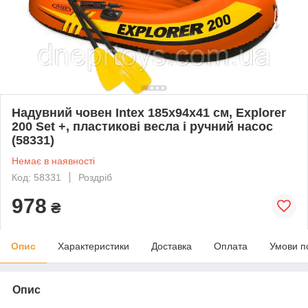
Надувний човен Intex 185x94x41 см, Explorer
200 Set +, пластикові весла і ручний насос
(58331)
Немає в наявності
Код: 58331
Роздріб
978
₴
Опис
Характеристики
Доставка
Оплата
Умови п
Опис