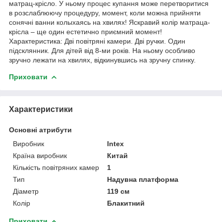
матрац-крісло. У ньому процес купання може перетворитися
в розслаблюючу процедуру, момент, коли можна прийняти
сонячні ванни колыхаясь на хвилях! Яскравий колір матраца-
крісла – ще один естетично приємний момент!
Характеристика: Дві повітряні камери. Дві ручки. Один
підсклянник. Для дітей від 8-ми років. На ньому особливо
зручно лежати на хвилях, відкинувшись на зручну спинку.
Приховати
Характеристики
Основні атрибути
Виробник
Intex
Країна виробник
Китай
Кількість повітряних камер
1
Тип
Надувна платформа
Діаметр
119 см
Колір
Блакитний
Приховати