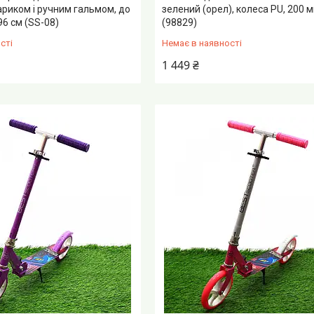
тариком і ручним гальмом, до
зелений (орел), колеса PU, 200 м
96 см (SS-08)
(98829)
сті
Немає в наявності
1 449 ₴