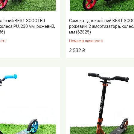
олісний BEST SCOOTER
Самокат двоколісний BEST SCO
колеса PU, 230 мм, рожевий,
рожевий, 2 амортизатора, колеса
36)
мм (62825)
сті
Немає в наявності
2 532 ₴