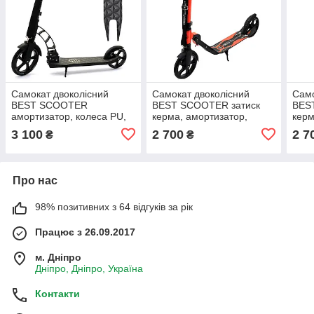
Самокат двоколісний
Самокат двоколісний
Само
BEST SCOOTER
BEST SCOOTER затиск
BES
амортизатор, колеса PU,
керма, амортизатор,
керм
230 мм, сірий, до 100 кг
колеса PU, 200 мм,
коле
3 100
2 700
2 7
₴
₴
(47351)
помаранчевий, до 100 кг
до 1
(67450)
Про нас
98% позитивних з 64 відгуків за рік
Працює з 26.09.2017
м. Дніпро
Дніпро, Дніпро, Україна
Контакти