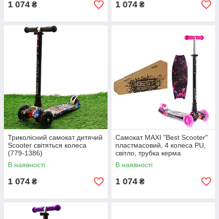
1 074
1 074
₴
₴
Триколісний самокат дитячий
Самокат MAXI "Best Scooter"
Scooter світяться колеса
пластмасовий, 4 колеса PU,
(779-1386)
світло, трубка керма
алюмінієва, d=12см, в кор.
В наявності
В наявності
(779-2019)
1 074
1 074
₴
₴