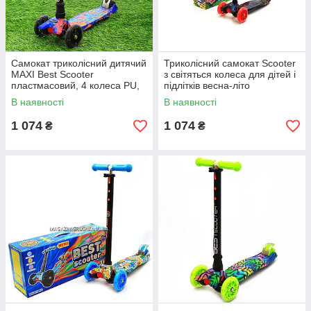
Самокат триколісний дитячий
Триколісний самокат Scooter
MAXI Best Scooter
з світяться колеса для дітей і
пластмасовий, 4 колеса PU,
підлітків весна-літо
СВІТЛО d = 12см (779-1338)
В наявності
В наявності
1 074
1 074
₴
₴