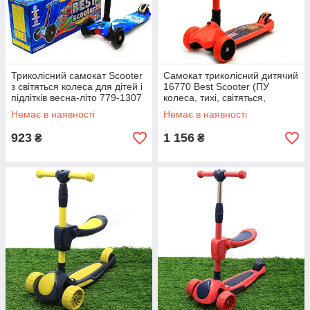
Триколісний самокат Scooter
Самокат триколісний дитячий
з світяться колеса для дітей і
16770 Best Scooter (ПУ
підлітків весна-літо 779-1307
колеса, тихі, світяться,
складана конструкція)
Немає в наявності
Немає в наявності
923
1 156
₴
₴