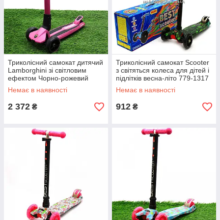
Триколісний самокат дитячий
Триколісний самокат Scooter
Lamborghini зі світловим
з світяться колеса для дітей і
ефектом Чорно-рожевий
підлітків весна-літо 779-1317
(30400)
Люди Х
Немає в наявності
Немає в наявності
2 372
912
₴
₴