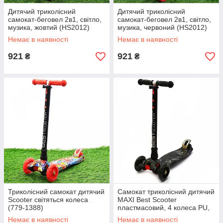
Дитячий триколісний
Дитячий триколісний
самокат-беговел 2в1, світло,
самокат-беговел 2в1, світло,
музика, жовтий (HS2012)
музика, червоний (HS2012)
Немає в наявності
Немає в наявності
921
921
₴
₴
Триколісний самокат дитячий
Самокат триколісний дитячий
Scooter світяться колеса
MAXI Best Scooter
(779-1388)
пластмасовий, 4 колеса PU,
СВІТЛО d = 12см (779-1318)
Немає в наявності
Немає в наявності