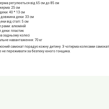
ерма регулюється від 65 см до 85 см
керма: 25 см
деки: 40 * 13 см
 довжина деки: 33 см
еки від статі: 5 см
 рами: алюміній
 деки: пластик
на задньому колесі
льне навантаження: 70 кг
кісний самокат порадує кожну дитину. З чотирма колесами самокат 
 не переживати за безпеку юного гонщика.