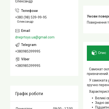
Олександр
+380 (98) 539-99-95
Олександр
повернення 
dneprtoys.ua@gmail.com
+380985399995
Опис
+380985399995
Самокат скла
призначений д
У самоката у
зручно перен
Характерист
Графік роботи
Великі с
Задні св
Підшипн
Понеділок
09:00
17:00