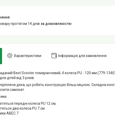
товару протягом 14 днів
за домовленістю
Характеристики
Інформація для замовлення
даний Best Scooter помаранчевий, 4 колеса PU - 120 мм (779-1340
ля дітей від 3 років.
кріплена дека, що робить конструкцію більш міцною. Складна конст
осити самокат.
ики:
вітяться передні колеса PU 12 см;
ітяться два колеса PU 7 см
ики АВЕС 7