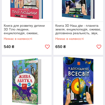
Книга для розвитку дитини
Книга 3D Наш дім - планета
3D Тіло людини,
земля, енциклопедія, оживає,
енциклопедія, оживає,
доповнена реальність, звук,
доповнена реальність, звук,
FastAR kids, 87ст, українська
Немає в наявності
Немає в наявності
FastAR kids, 43ст, українська
мова,
мова,
540
650
₴
₴