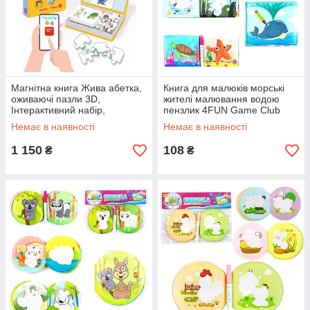
Магнітна книга Жива абетка,
Книга для малюків морські
оживаючі пазли 3D,
жителі малювання водою
Інтерактивний набір,
пензлик 4FUN Game Club
українська мова, FastAR kids,
14*1,5*12,5см (16566)
Немає в наявності
Немає в наявності
доповнена реальність, звук,
1 150
108
₴
₴