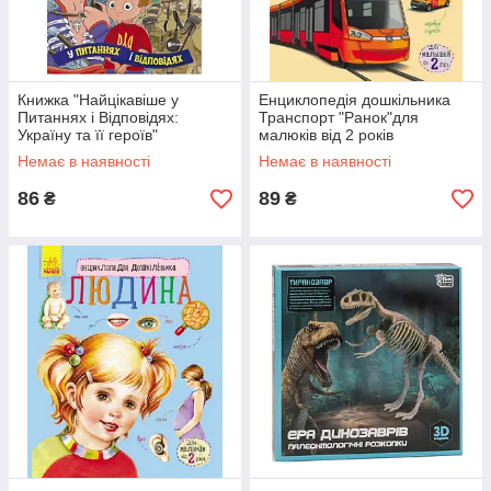
Книжка "Найцікавіше у
Енциклопедія дошкільника
Питаннях і Відповідях:
Транспорт "Ранок"для
Україну та її героїв"
малюків від 2 років
Немає в наявності
Немає в наявності
86
89
₴
₴