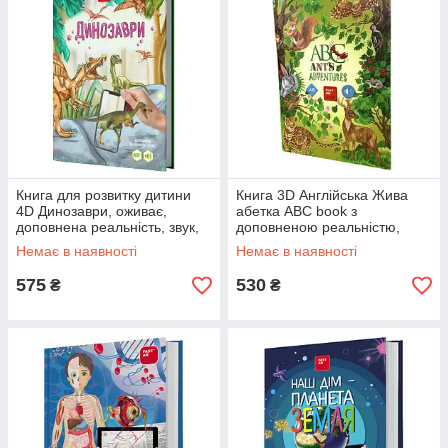
Книга для розвитку дитини
Книга 3D Англійська Жива
4D Динозаври, оживає,
абетка ABC book з
доповнена реальність, звук,
доповненою реальністю,
FastAR kids, 40ст, українська
звук, FastAR kids, 60ст, анг
Немає в наявності
Немає в наявності
мова, 30,5*21,5*см
укр мова, 30,5*22*см
(781819)
575
530
₴
₴