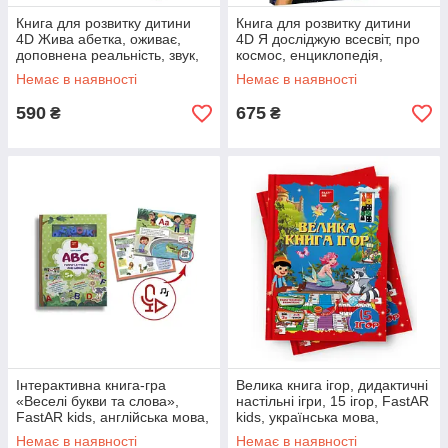
Книга для розвитку дитини
Книга для розвитку дитини
4D Жива абетка, оживає,
4D Я досліджую всесвіт, про
доповнена реальність, звук,
космос, енциклопедія,
FastAR kids, 72ст, українська
оживає, доповнена
Немає в наявності
Немає в наявності
мова, 30,5*21,5*см
реальність, звук, FastAR kids,
87ст,
590
675
₴
₴
Інтерактивна книга-гра
Велика книга ігор, дидактичні
«Веселі букви та слова»,
настільні ігри, 15 ігор, FastAR
FastAR kids, англійська мова,
kids, українська мова,
ігровий посібник, 60 деталей,
30*21см (237479)
Немає в наявності
Немає в наявності