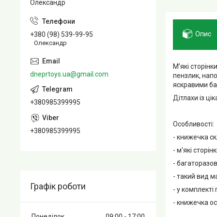
Олександр
Опис
+380 (98) 539-99-95
Олександр
М’які сторінк
dneprtoys.ua@gmail.com
пензлик, напо
яскравими ба
Дітлахи із ц
+380985399995
Особливості:
+380985399995
- книжечка ск
- м'які сторінк
- багаторазо
- такий вид 
Графік роботи
- у комплекті
- книжечка о
Понеділок
09:00
17:00