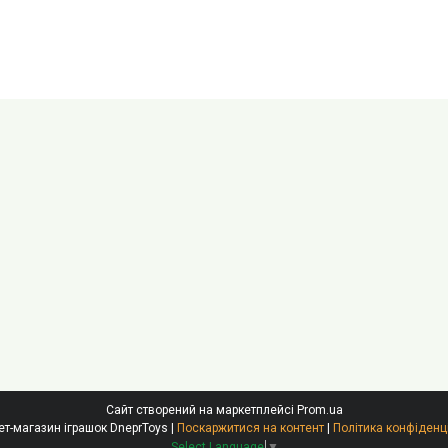
Сайт створений на маркетплейсі
Prom.ua
Інтернет-магазин іграшок DneprToys |
Поскаржитися на контент
|
Політика конфіденц
Select Language
▼