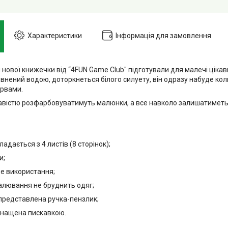
Характеристики
Інформація для замовлення
и нової книжечки від “4FUN Game Club" підготували для малечі цік
внений водою, доторкнеться білого силуету, він одразу набуде кол
рвами.
ікавістю розфарбовуватимуть малюнки, а все навколо залишатиметь
ладається з 4 листів (8 сторінок);
и;
ве використання;
малювання не бруднить одяг;
 представлена ручка-пензлик;
снащена пискавкою.