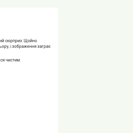
авий сюрприз. Щойно
ьору, і зображення заграє
ся чистим.