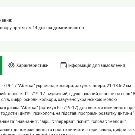
товару протягом 14 днів
за домовленістю
Характеристики
Інформація для замовлення
9-17 "Абетка" укр. мова, кольори, рахунок, літери, 21-18,6-2 см
 планшет PL-719-17 - музичний, і дуже цікавий планшет із серії "
р, слів, цифр, основні кольори, озвучено українською мовою.
грашка "Абетка" (артикул PL-719-17) для легкого вивчення в проц
тодисти і дитячі психологи, на підставі програми розвитку дитини 
та: "навчання"; "вірші"; "перерва"; "іспит"; "слова"; "мелодії".
шет допоможе легко та просто вивчити літери, слова, цифри та ко