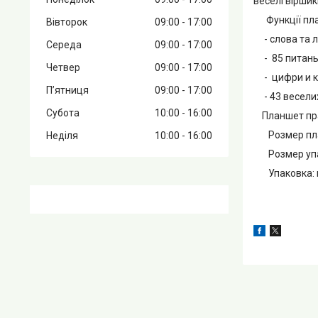
веселі віршики
Функції пл
Вівторок
09:00
17:00
- слова та л
Середа
09:00
17:00
- 85 питань 
Четвер
09:00
17:00
- цифри и к
Пʼятниця
09:00
17:00
- 43 весели
Субота
10:00
16:00
Планшет прац
Розмер пла
Неділя
10:00
16:00
Розмер упа
Упаковка: