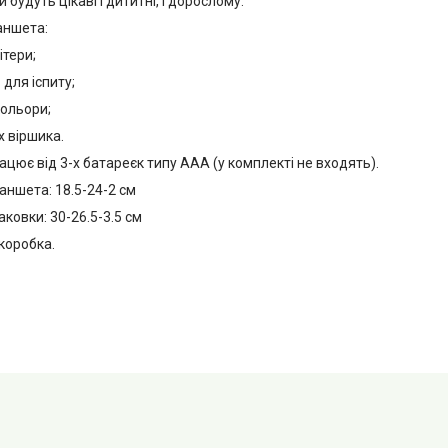
 будуть цікаві і дититні, і дорослому.
аншета:
ітери;
для іспиту;
ольори;
х віршика.
ює від 3-х батареєк типу ААA (у комплекті не входять).
ншета: 18.5-24-2 см
ковки: 30-26.5-3.5 см
 коробка.