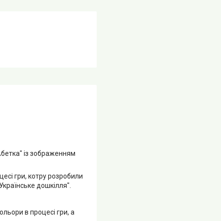
Абетка" із зображенням
есі гри, котру розробили
"Українське дошкілля".
льори в процесі гри, а