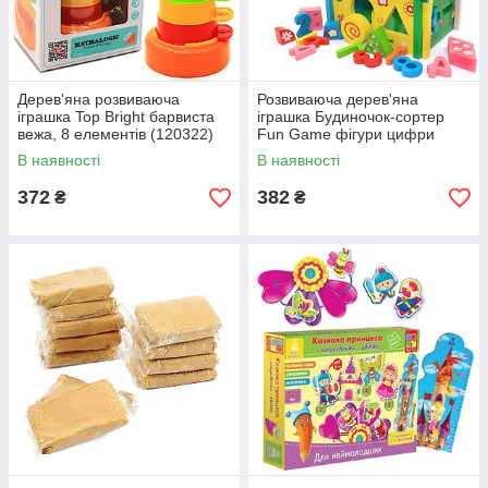
Дерев'яна розвиваюча
Розвиваюча дерев'яна
іграшка Top Bright барвиста
іграшка Будиночок-сортер
вежа, 8 елементів (120322)
Fun Game фігури цифри
16*19*14 см (57107)
В наявності
В наявності
372
382
₴
₴