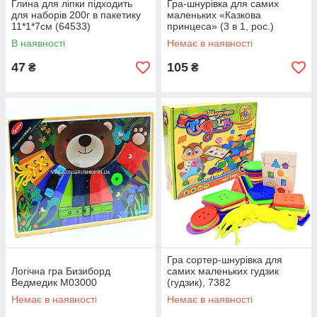
Глина для ліпки підходить
Гра-шнурівка для самих
для наборів 200г в пакетику
маленьких «Казкова
11*1*7см (64533)
принцеса» (3 в 1, рос.)
В наявності
Немає в наявності
47
105
₴
₴
Гра сортер-шнурівка для
Логічна гра Бизиборд
самих маленьких гудзик
Ведмедик M03000
(гудзик), 7382
Немає в наявності
Немає в наявності