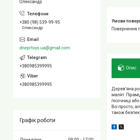
Олександр
+380 (98) 539-99-95
Олександр
повернення 
dneprtoys.ua@gmail.com
+380985399995
Опис
+380985399995
Дерев'яна ро
малят. Пірамі
пісочниці або
Всі просто, 
також безпек
Графік роботи
Понеділок
09:00
17:00