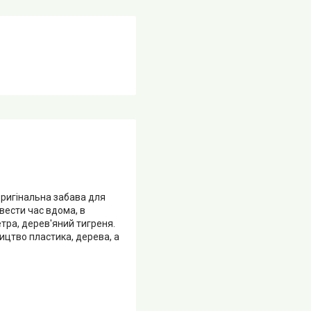
Оригінальна забава для
овести час вдома, в
етра, дерев'яний тигреня.
ицтво пластика, дерева, а