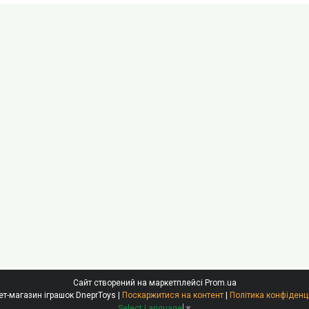
Сайт створений на маркетплейсі
Prom.ua
Інтернет-магазин іграшок DneprToys |
Поскаржитися на контент
|
Політика конфіденц
Select Language
▼