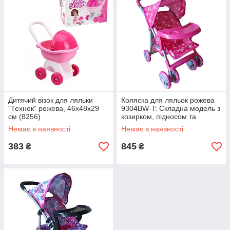
Дитячий візок для ляльки
Коляска для ляльок рожева
"Технок" рожева, 46х48х29
9304BW-T: Складна модель з
см (8256)
козирком, підносом та
металевим каркасом
Немає в наявності
Немає в наявності
383
845
₴
₴