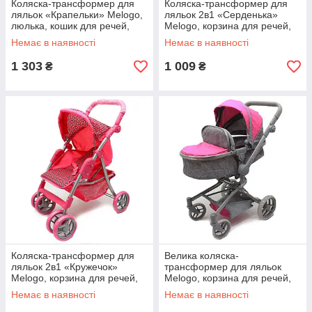
Коляска-трансформер для
Коляска-трансформер для
ляльок «Крапельки» Melogo,
ляльок 2в1 «Серденька»
люлька, кошик для речей,
Melogo, корзина для речей,
бордовий, 50 * 35 * 60 см,
рожевий, 60 * 30 * 55 см,
Немає в наявності
Немає в наявності
(9672)
(9352)
1 303
1 009
₴
₴
Коляска-трансформер для
Велика коляска-
ляльок 2в1 «Кружечок»
трансформер для ляльок
Melogo, корзина для речей,
Melogo, корзина для речей,
рожевий, 60 * 30 * 55 см,
рожевий, 60 * 30 * 55 см,
Немає в наявності
Немає в наявності
(9352/011)
(9695)