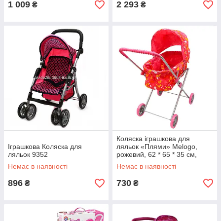
1 009
2 293
₴
₴
Коляска іграшкова для
Іграшкова Коляска для
ляльок «Плями» Melogo,
ляльок 9352
рожевий, 62 * 65 * 35 см,
(9308)
Немає в наявності
Немає в наявності
896
730
₴
₴