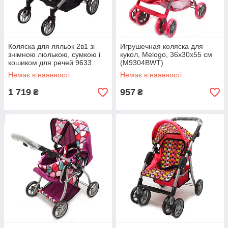
Коляска для ляльок 2в1 зі
Игрушечная коляска для
знімною люлькою, сумкою і
кукол, Melogo, 36х30х55 см
кошиком для речей 9633
(M9304BWT)
Немає в наявності
Немає в наявності
1 719
957
₴
₴