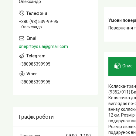
Олександр
+380 (98) 539-99-95
Олександр
повернення 
dneprtoys.ua@gmail.com
+380985399995
Опис
+380985399995
Коляска-тран
(9352/011) В
Колясочка для
виглядає по-с
внизу коляски
12 см. Розмір 
Графік роботи
подарунок вик
Розмір люльки:
подарунок вик
Понеділок
09:00
17:00