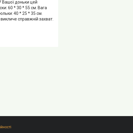
. У Вашої доньки цей
и: 60 * 30 * 55 см. Вага
льки: 40 * 25 * 35 см.
ок викличе справжній захват.
ійності