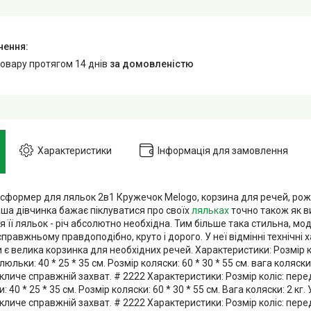
товару протягом 14 днів
за домовленістю
Характеристики
Інформація для замовлення
сформер для ляльок 2в1 Кружечок Melogo, корзина для речей, рожев
аша дівчинка бажає піклуватися про своїх
ляльках
точно також як ви
 її ляльок - річ абсолютно необхідна. Тим більше така стильна, мо
правжньому правдоподібно, круто і дорого. У неї відмінні технічні ха
 є велика корзинка для необхідних речей. Характеристики: Розмір кол
люльки: 40 * 25 * 35 см. Розмір коляски: 60 * 30 * 55 см. вага коляск
личе справжній захват. # 2222 Характеристики: Розмір коліс: передні
 40 * 25 * 35 см. Розмір коляски: 60 * 30 * 55 см. Вага коляски: 2 кг
личе справжній захват. # 2222 Характеристики: Розмір коліс: передні