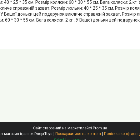
 40 * 25 * 35 см. Розмір коляски: 60 * 30 * 55 см. Вага коляски: 2 кг
личе справжній захват. Розмір люльки: 40 * 25 * 35 см. Розмір коляск
 . У Вашої доньки цей подарунок викличе справжній захват. Розмір лю
и: 60 * 30 * 55 см. Вага коляски: 2 кг . У Вашої доньки цей подарун
Сайт створений на маркетплейсі
Prom.ua
Інтернет-магазин іграшок DneprToys |
Поскаржитися на контент
|
Політика конфіденц
Select Language
▼