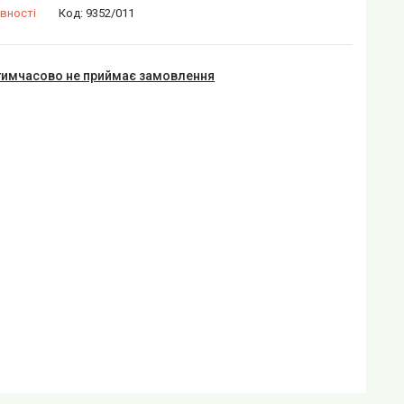
вності
Код:
9352/011
тимчасово не приймає замовлення