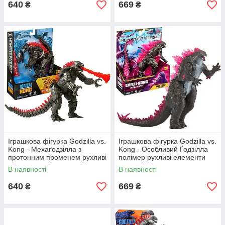
640
669
₴
₴
Іграшкова фігурка Godzilla vs.
Іграшкова фігурка Godzilla vs.
Kong - Мехаґодзілла з
Kong - Особливий Ґодзілла
протонним променем рухливі
полімер рухливі елементи
елементи 15см (35210)
15см (35232)
В наявності
В наявності
640
669
₴
₴