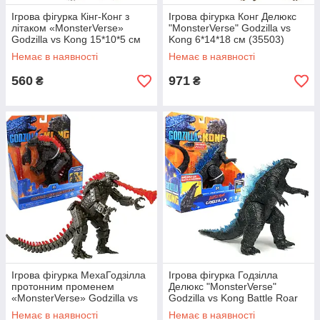
Ігрова фігурка Кінг-Конг з
Ігрова фігурка Конг Делюкс
літаком «MonsterVerse»
"MonsterVerse" Godzilla vs
Godzilla vs Kong 15*10*5 см
Kong 6*14*18 см (35503)
(35309)
Немає в наявності
Немає в наявності
560
971
₴
₴
Ігрова фігурка МехаГодзілла
Ігрова фігурка Годзілла
протонним променем
Делюкс "MonsterVerse"
«MonsterVerse» Godzilla vs
Godzilla vs Kong Battle Roar
Kong 15*30*7 см (35311)
17*15*6 см (35501)
Немає в наявності
Немає в наявності