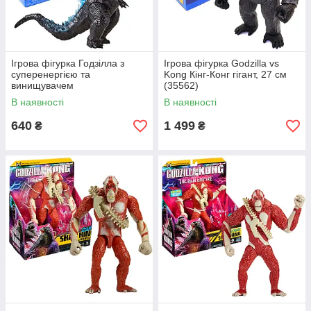
Ігрова фігурка Годзілла з
Ігрова фігурка Godzilla vs
суперенергією та
Kong Кінг-Конг гігант, 27 см
винищувачем
(35562)
«MonsterVerse» Godzilla vs
В наявності
В наявності
Kong 16*13*6 см (35310)
640
1 499
₴
₴