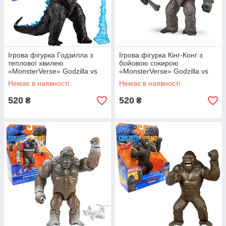
Ігрова фігурка Годзилла з
Ігрова фігурка Кінг-Конг з
теплової хвилею
бойовою сокирою
«MonsterVerse» Godzilla vs
«MonsterVerse» Godzilla vs
Kong 15*30*7 см (35302)
Kong 15*10*5 см (35303)
Немає в наявності
Немає в наявності
520
520
₴
₴