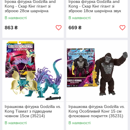
Ігрова фігурка Godzilla and
Ігрова фігурка Godzilla and
Kong - Скар Кінг гігант зі
Kong - Скар Кінг гігант зі
зброєю 28см шарнірна
зброєю 18см шарнірна звук
(35553)
(35508G)
В наявності
В наявності
863
669
₴
₴
Іграшкова фігурка Godzilla vs.
Іграшкова фігурка Godzilla vs.
Kong Тіамат з підводним
Kong Особливий Конг 15 см
човном 15см (35214)
флоковане покриття (35231)
В наявності
В наявності