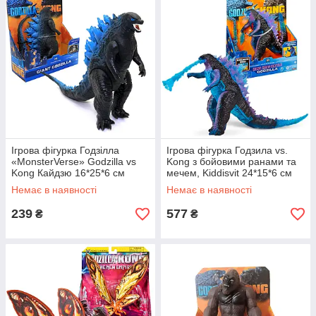
Ігрова фігурка Годзілла
Ігрова фігурка Годзила vs.
«MonsterVerse» Godzilla vs
Kong з бойовими ранами та
Kong Кайдзю 16*25*6 см
мечем, Kiddisvit 24*15*6 см
(9901)
(35353)
Немає в наявності
Немає в наявності
239
577
₴
₴