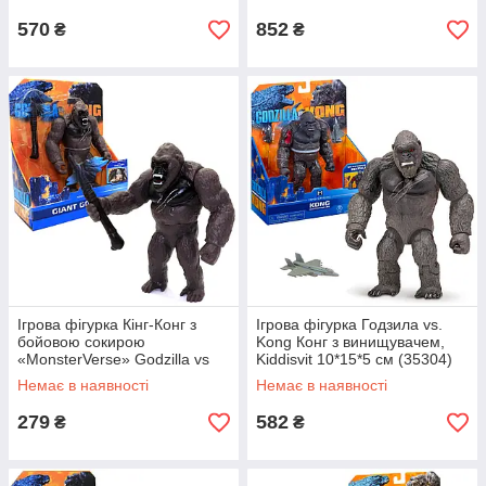
570
852
₴
₴
Ігрова фігурка Кінг-Конг з
Ігрова фігурка Годзила vs.
бойовою сокирою
Kong Конг з винищувачем,
«MonsterVerse» Godzilla vs
Kiddisvit 10*15*5 см (35304)
Kong 15*12*5 см (9902)
Немає в наявності
Немає в наявності
279
582
₴
₴