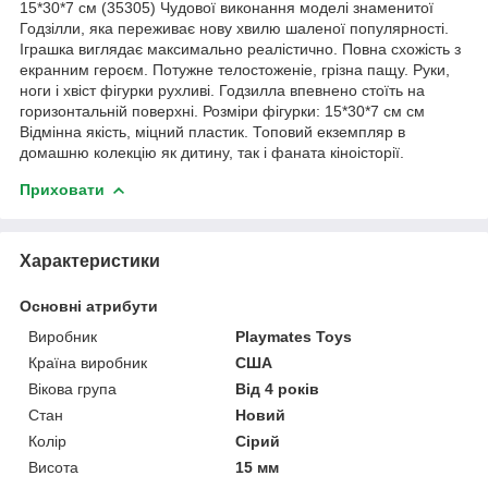
15*30*7 см (35305) Чудової виконання моделі знаменитої
Годзілли, яка переживає нову хвилю шаленої популярності.
Іграшка виглядає максимально реалістично. Повна схожість з
екранним героєм. Потужне телостоженіе, грізна пащу. Руки,
ноги і хвіст фігурки рухливі. Годзилла впевнено стоїть на
горизонтальній поверхні. Розміри фігурки: 15*30*7 см см
Відмінна якість, міцний пластик. Топовий екземпляр в
домашню колекцію як дитину, так і фаната кіноісторії.
Приховати
Характеристики
Основні атрибути
Виробник
Playmates Toys
Країна виробник
США
Вікова група
Від 4 років
Стан
Новий
Колір
Сірий
Висота
15 мм