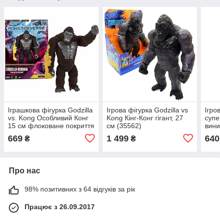
Іграшкова фігурка Godzilla
Ігрова фігурка Godzilla vs
Ігро
vs. Kong Особливий Конг
Kong Кінг-Конг гігант, 27
супе
15 см флоковане покриття
см (35562)
вин
(35231)
«Mon
669
1 499
640
₴
₴
vs K
(353
Про нас
98% позитивних з 64 відгуків за рік
Працює з 26.09.2017