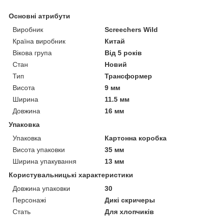
Основні атрибути
Виробник
Screechers Wild
Країна виробник
Китай
Вікова група
Від 5 років
Стан
Новий
Тип
Трансформер
Висота
9 мм
Ширина
11.5 мм
Довжина
16 мм
Упаковка
Упаковка
Картонна коробка
Висота упаковки
35 мм
Ширина упакування
13 мм
Користувальницькі характеристики
Довжина упаковки
30
Персонажі
Дикі скричеры
Стать
Для хлопчиків