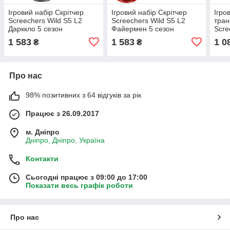
Ігровий набір Скрітчер
Ігровий набір Скрітчер
Ігро
Screechers Wild S5 L2
Screechers Wild S5 L2
тран
Дарккло 5 сезон
Файермен 5 сезон
Scre
(EU686123)
(EU686122)
сезо
1 583
1 583
1 0
₴
₴
Про нас
98% позитивних з 64 відгуків за рік
Працює з 26.09.2017
м. Дніпро
Дніпро, Дніпро, Україна
Контакти
Сьогодні працює з 09:00 до 17:00
Показати весь графік роботи
Про нас