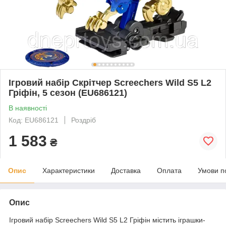
Ігровий набір Скрітчер Screechers Wild S5 L2
Гріфін, 5 сезон (EU686121)
В наявності
Код: EU686121
Роздріб
1 583
₴
Опис
Характеристики
Доставка
Оплата
Умови п
Опис
Ігровий набір Screechers Wild S5 L2 Гріфін
містить іграшки-