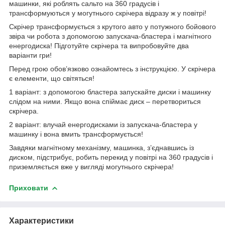
машинки, які роблять сальто на 360 градусів і
трансформуються у могутнього скрічера відразу ж у повітрі!
Скрічер трансформується з крутого авто у потужного бойового
звіра чи робота з допомогою запускача-бластера і магнітного
енергодиска! Підготуйте скрічера та випробовуйте два
варіанти гри!
Перед грою обов’язково ознайомтесь з інструкцією. У скрічера
є елементи, що світяться!
1 варіант: з допомогою бластера запускайте диски і машинку
слідом на ними. Якщо вона спіймає диск – перетвориться
скрічера.
2 варіант: влучай енергодисками із запускача-бластера у
машинку і вона вмить трансформується!
Завдяки магнітному механізму, машинка, з’єднавшись із
диском, підстрибує, робить перекид у повітрі на 360 градусів і
приземляється вже у вигляді могутнього скрічера!
Приховати
Характеристики