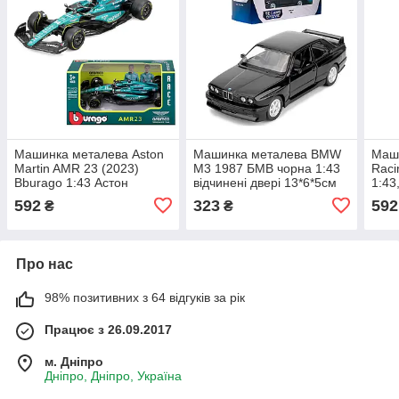
Машинка металева Aston
Машинка металева BMW
Маши
Martin AMR 23 (2023)
M3 1987 БМВ чорна 1:43
Raci
Bburago 1:43 Астон
відчинені двері 13*6*5см
1:43
Мартін AMR 23 13*5*3 см
(250395U)
24 Б
592
323
592
₴
₴
(18-38090)
3684
Про нас
98% позитивних з 64 відгуків за рік
Працює з 26.09.2017
м. Дніпро
Дніпро, Дніпро, Україна