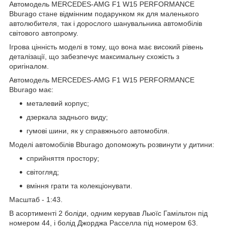
Автомодель
MERCEDES
-
AMG
F
1
W
15
PERFORMANCE
Bburago
стане відмінним подарунком як для маленького
автолюбителя, так і дорослого шанувальника автомобілів
світового автопрому.
Ігрова цінність моделі в тому, що вона має високий рівень
деталізації, що забезпечує максимальну схожість з
оригіналом.
Автомодель
MERCEDES-AMG F1 W15 PERFORMANCE
Bburago
має
:
металевий корпус;
дзеркала заднього виду;
гумові шини, як у справжнього автомобіля.
Моделі автомобілів Bburago допоможуть розвинути у дитини:
сприйняття простору;
світогляд;
вміння грати та колекціонувати.
Масштаб - 1:43.
В асортименті 2 боліди, одним керував Льюїс Гамільтон під
номером 44, і болід Джорджа Расселла під номером 63.