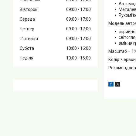
Автомоде
Вівторок
09:00
17:00
Металев
Рухомі к
Середа
09:00
17:00
Модель автом
Четвер
09:00
17:00
сприйня
світогля
Пʼятниця
09:00
17:00
вміння г
Субота
10:00
16:00
Масштаб – 1:
Неділя
10:00
16:00
Колір: червон
Рекомендовано