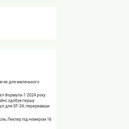
ом як для маленького
наті Формула-1 2024 року.
айнс здобув першу
оул для SF-24, перервавши
рль Леклер під номером 16