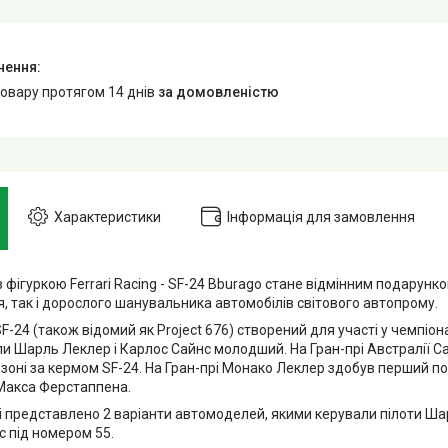
товару протягом 14 днів
за домовленістю
Характеристики
Інформація для замовлення
фігуркою Ferrari Racing - SF-24 Bburago стане відмінним подарунк
, так і дорослого шанувальника автомобілів світового автопрому.
 SF-24 (також відомий як Project 676) створений для участі у чемпіо
ли Шарль Леклер і Карлос Сайнс молодший. На Гран-прі Австралії С
езоні за кермом SF-24. На Гран-прі Монако Леклер здобув перший п
 Макса Ферстаппена.
і представлено 2 варіанти автомоделей, якими керували пілоти Ша
с під номером 55.