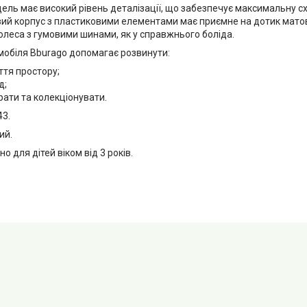
ль має високий рівень деталізації, що забезпечує максимальну сх
ий корпус з пластиковими елементами має приємне на дотик матов
олеса з гумовими шинами, як у справжнього боліда.
обіля Bburago допомагає розвинути:
ття простору;
д;
рати та колекціонувати.
43.
ий.
 для дітей віком від 3 років.