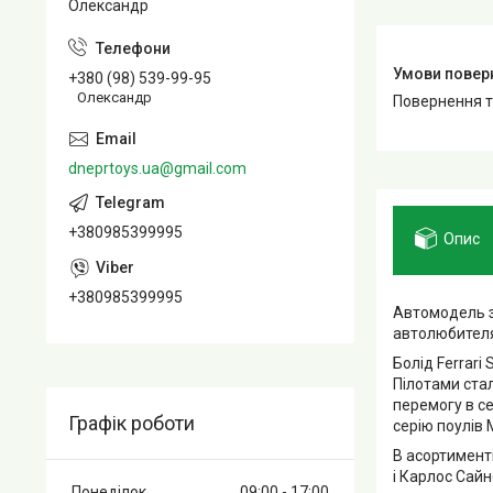
Олександр
+380 (98) 539-99-95
Олександр
повернення 
dneprtoys.ua@gmail.com
+380985399995
Опис
+380985399995
Автомодель з 
автолюбителя
Болід Ferrari
Пілотами ста
перемогу в с
Графік роботи
серію поулів
В асортимент
і Карлос Сайн
Понеділок
09:00
17:00