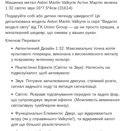
Машинка метал Aston Martin Valkyrie Астон Мартін зелена
1:32 світло звук 16*7,5*4см (31614)
Подаруйте собі або дитині легенду швидкості! Ця
деталізована модель Aston Martin Valkyrie із серії "Видатні
моделі світу" від TK Union Group — це не просто іграшка, а
мініатюрний шедевр, що оживає у ваших руках.
Ключові Переваги:
Автентичний Дизайн 1:32: Максимально точна копія
культового гіперкара, виконана з високоякісного металу
у яскравому зеленому кольорі.
Реалістичні Ефекти (Світло та Звук): Натисніть на
підвіску/капот, щоб активувати:
Звук: Потужне запалювання двигуна, стрімкий розгін,
сигнал заднього ходу та імітація сигналізації.
Світло: Яскраве підсвічування передніх та задніх фар,
що супроводжує звукові ефекти. (Можливість вимкнення
світла/звуку тумблером внизу).
Функціональні Елементи: Двері, що відкриваються
вгору (як у справжнього Valkyrie!), та відкривний капот
для ще більшої реалістичності.