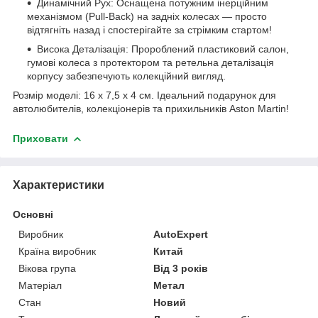
Динамічний Рух: Оснащена потужним інерційним
механізмом (Pull-Back) на задніх колесах — просто
відтягніть назад і спостерігайте за стрімким стартом!
Висока Деталізація: Пророблений пластиковий салон,
гумові колеса з протектором та ретельна деталізація
корпусу забезпечують колекційний вигляд.
Розмір моделі: 16 x 7,5 x 4 см. Ідеальний подарунок для
автолюбителів, колекціонерів та прихильників Aston Martin!
Приховати
Характеристики
Основні
Виробник
AutoExpert
Країна виробник
Китай
Вікова група
Від 3 років
Матеріал
Метал
Стан
Новий