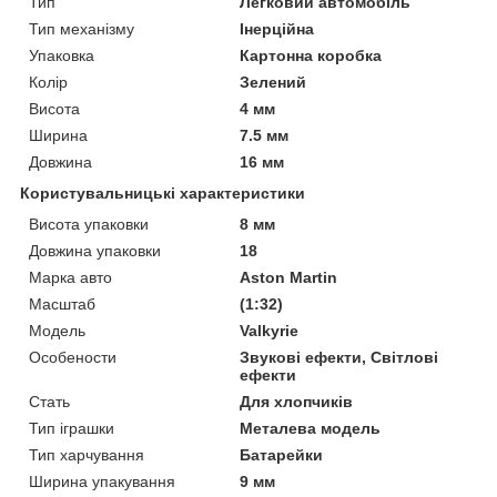
Тип
Легковий автомобіль
Тип механізму
Інерційна
Упаковка
Картонна коробка
Колір
Зелений
Висота
4 мм
Ширина
7.5 мм
Довжина
16 мм
Користувальницькі характеристики
Висота упаковки
8 мм
Довжина упаковки
18
Марка авто
Aston Martin
Масштаб
(1:32)
Мoдель
Valkyrie
Особености
Звукові ефекти, Світлові
ефекти
Стать
Для хлопчиків
Тип іграшки
Металева модель
Тип харчування
Батарейки
Ширина упакування
9 мм