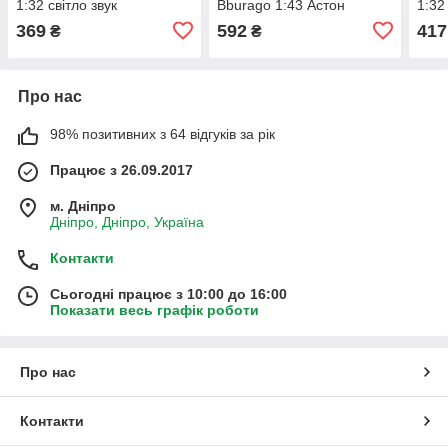
1:32 світло звук
Bburago 1:43 Астон
1:32
15,5*6,5*4см (84112)
Мартін AMR 23 13*5*3 см
14*5
369
592
417
₴
₴
(18-38090)
Про нас
98% позитивних з 64 відгуків за рік
Працює з 26.09.2017
м. Дніпро
Дніпро, Дніпро, Україна
Контакти
Сьогодні працює з 10:00 до 16:00
Показати весь графік роботи
Про нас
Контакти