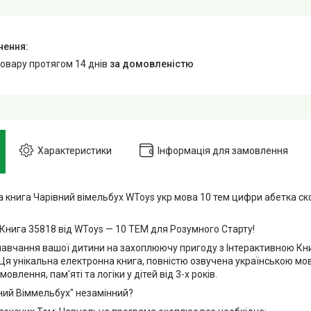
товару протягом 14 днів
за домовленістю
Характеристики
Інформація для замовлення
 книга Чарівний вімельбух WToys укр мова 10 тем цифри абетка ско
нига 35818 від WToys — 10 ТЕМ для Розумного Старту!
навчання вашої дитини на захоплюючу пригоду з Інтерактивною Кн
 Ця унікальна електронна книга, повністю озвучена українською мо
овлення, пам'яті та логіки у дітей від 3-х років.
ий Віммельбух" незамінний?