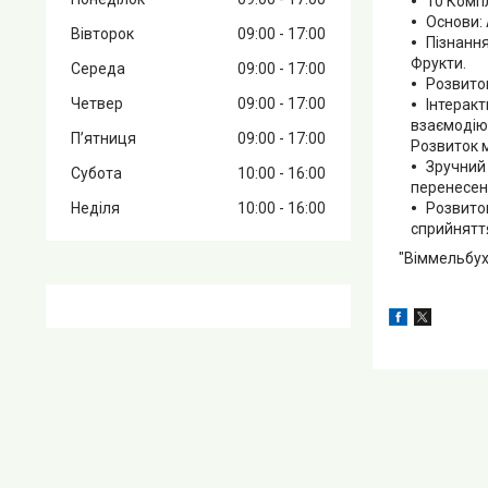
10 Комп
Основи: 
Вівторок
09:00
17:00
Пізнання
Фрукти.
Середа
09:00
17:00
Розвиток
Четвер
09:00
17:00
Інтеракт
взаємодію:
Пʼятниця
09:00
17:00
Розвиток м
Зручний 
Субота
10:00
16:00
перенесенн
Неділя
10:00
16:00
Розвиток
сприйнятт
"Віммельбух"