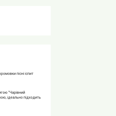
ромовки пісні іспит
игою "Чарівний
вою, ідеально підходить