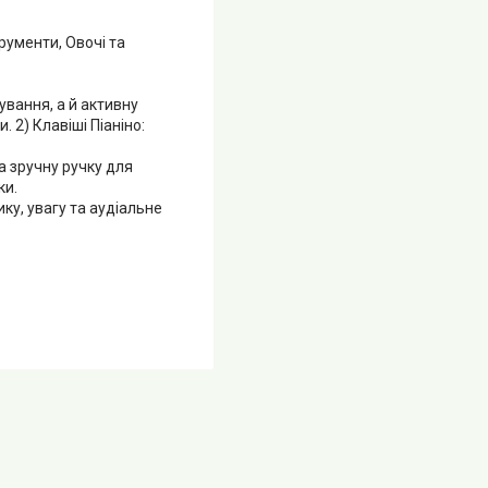
трументи, Овочі та
вання, а й активну
. 2) Клавіші Піаніно:
а зручну ручку для
ки.
ку, увагу та аудіальне