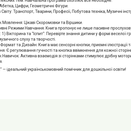
лексних Тем: Навчальна програма охоплює все необхідне:
Абетка, Цифри, Геометричні Фігури.
 Світу: Транспорт, Тварини, Професії, Побутова техніка, Музичні інс
 Мовлення: Цікаві Скоромовки та Віршики.
ивні Режими Навчання: Книга пропонує не лише пасивне прослухову
 1) Вікторина та "Іспит": Перевірте знання дитини у формі веселої гри
узичного слуху та творчості.
Формат та Дизайн: Книга має сенсорні кнопки, приємні ілюстрації т
я. Є регулювання гучності та кнопка ввімкнення для кожної сторін
 Навичок: Активна взаємодія зі сторінками стимулює дрібну мотори
я.
 — ідеальний українськомовний помічник для дошкільної освіти!