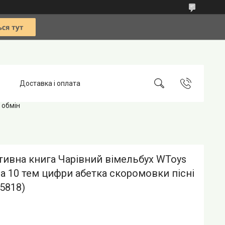
Доставка і оплата
 обмін
тивна книга Чарівний вімельбух WToys
а 10 тем цифри абетка скоромовки пісні
35818)