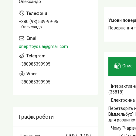
Олександр
+380 (98) 539-99-95
Олександр
повернення 
dneprtoys.ua@gmail.com
+380985399995
Опис
+380985399995
Інтерактивна
(35818)
Електронна К
Перетворіть 
Віммельбух"!
Графік роботи
для розвитку м
Чому "Чарівн
Понеділок
09:00
17:00