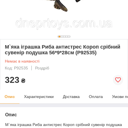
М`яка іграшка Риба антистрес Короп срібний
сувенір подушка 56*9*28см (Р92535)
Немає в наявності
Код: Р92535
Роздріб
323
₴
Опис
Характеристики
Доставка
Оплата
Умови п
Опис
М`яка іграшка Риба антистрес Короп срібний сувенір подушка