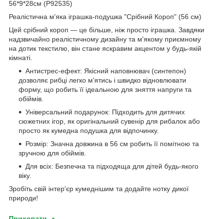
56*9*28см (Р92535)
Реалістична м'яка іграшка-подушка "Срібний Короп" (56 см)
Цей срібний короп — це більше, ніж просто іграшка. Завдяки
надзвичайно реалістичному дизайну та м'якому приємному
на дотик текстилю, він стане яскравим акцентом у будь-якій
кімнаті.
Антистрес-ефект: Якісний наповнювач (синтепон)
дозволяє рибці легко м'ятись і швидко відновлювати
форму, що робить її ідеальною для зняття напруги та
обіймів.
Універсальний подарунок: Підходить для дитячих
сюжетних ігор, як оригінальний сувенір для рибалок або
просто як кумедна подушка для відпочинку.
Розмір: Значна довжина в 56 см робить її помітною та
зручною для обіймів.
Для всіх: Безпечна та підходяща для дітей будь-якого
віку.
Зробіть свій інтер'єр кумеднішим та додайте нотку дикої
природи!
Приховати