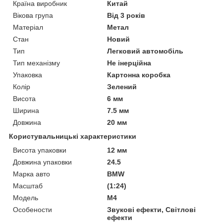
Країна виробник
Китай
Вікова група
Від 3 років
Матеріал
Метал
Стан
Новий
Тип
Легковий автомобіль
Тип механізму
Не інерційна
Упаковка
Картонна коробка
Колір
Зелений
Висота
6 мм
Ширина
7.5 мм
Довжина
20 мм
Користувальницькі характеристики
Висота упаковки
12 мм
Довжина упаковки
24.5
Марка авто
BMW
Масштаб
(1:24)
Мoдель
M4
Особености
Звукові ефекти, Світлові
ефекти