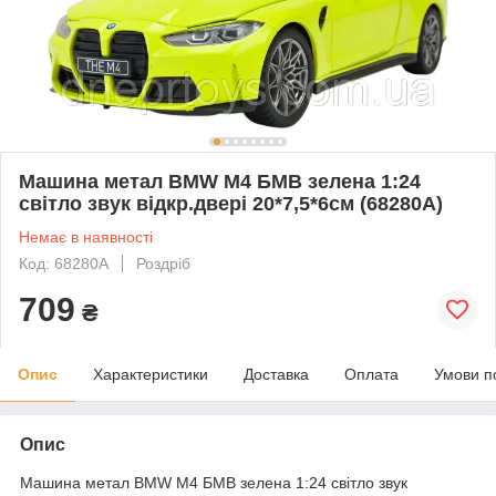
Машина метал BMW M4 БМВ зелена 1:24
світло звук відкр.двері 20*7,5*6см (68280A)
Немає в наявності
Код: 68280A
Роздріб
709
₴
Опис
Характеристики
Доставка
Оплата
Умови п
Опис
Машина метал BMW M4 БМВ зелена 1:24 світло звук