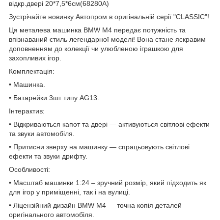
відкр.двері 20*7,5*6см(68280A)
Зустрічайте новинку Автопром в оригінальній серії "CLASSIC"!
Ця металева машинка BMW M4 передає потужність та
впізнаваний стиль легендарної моделі! Вона стане яскравим
доповненням до колекції чи улюбленою іграшкою для
захопливих ігор.
Комплектація:
• Машинка.
• Батарейки 3шт типу AG13.
Інтерактив:
• Відкриваються капот та двері — активуються світлові ефекти
та звуки автомобіля.
• Притисни зверху на машинку — спрацьовують світлові
ефекти та звуки дрифту.
Особливості:
• Масштаб машинки 1:24 – зручний розмір, який підходить як
для ігор у приміщенні, так і на вулиці.
• Ліцензійний дизайн BMW M4 — точна копія деталей
оригінального автомобіля.