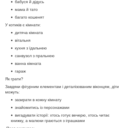
бабуся й дідусь
мама й тато
багато кошенят
У котиків є кімнати:
дитяча кімната
вітальня
кухня з їдальнею
санвузол з пральнею
ванна кімната
гараж
Як грати?
Завдяки фігурним елементам і деталізованим віконцям, діти
можуть:
зазирати в кожну кімнату
знайомитись із персонажами
вигадувати історії: хтось готує вечерю, хтось читає
книжку, а малюки граються з іграшками