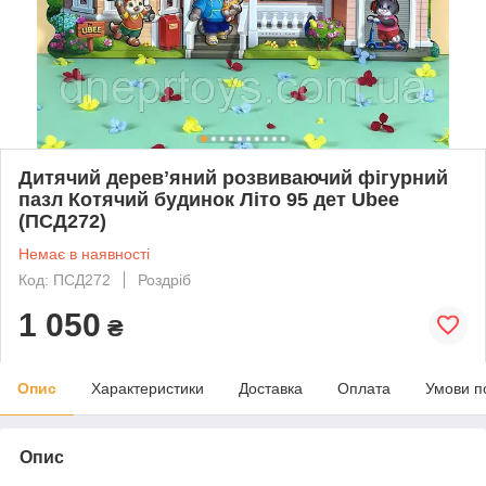
Дитячий деревʼяний розвиваючий фігурний
пазл Котячий будинок Літо 95 дет Ubee
(ПСД272)
Немає в наявності
Код: ПСД272
Роздріб
1 050
₴
Опис
Характеристики
Доставка
Оплата
Умови п
Опис