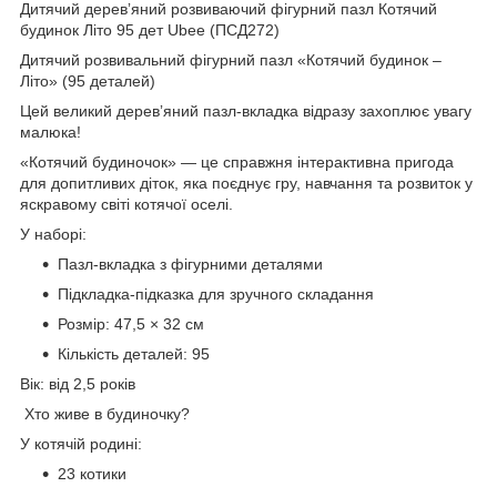
Дитячий деревʼяний розвиваючий фігурний пазл Котячий
будинок Літо 95 дет Ubee (ПСД272)
Дитячий розвивальний фігурний пазл «Котячий будинок –
Літо» (95 деталей)
Цей великий деревʼяний пазл-вкладка відразу захоплює увагу
малюка!
«Котячий будиночок» — це справжня інтерактивна пригода
для допитливих діток, яка поєднує гру, навчання та розвиток у
яскравому світі котячої оселі.
У наборі:
Пазл-вкладка з фігурними деталями
Підкладка-підказка для зручного складання
Розмір: 47,5 × 32 см
Кількість деталей: 95
Вік: від 2,5 років
Хто живе в будиночку?
У котячій родині:
23 котики