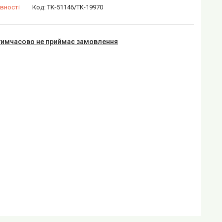
вності
Код:
TK-51146/TK-19970
тимчасово не приймає замовлення