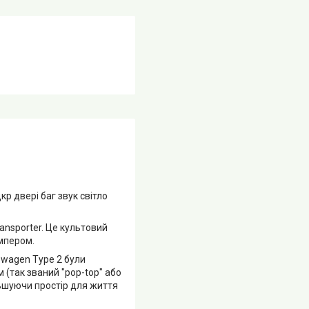
р двері баг звук світло
ansporter. Це культовий
емпером.
swagen Type 2 були
(так званий "pop-top" або
льшуючи простір для життя