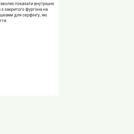
дозволяє показати внутрішнє
 з закритого фургона на
шками для серфінгу, які
ття.