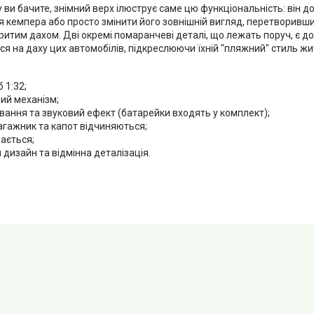
у ви бачите, знімний верх ілюструє саме цю функціональність: він 
 кемпера або просто змінити його зовнішній вигляд, перетворивши
ритим дахом. Дві окремі помаранчеві деталі, що лежать поруч, є до
ся на даху цих автомобілів, підкреслюючи їхній "пляжний" стиль жи
 1:32;
ий механізм;
вання та звуковий ефект (батарейки входять у комплект);
агажник та капот відчиняються;
ається;
дизайн та відмінна деталізація.