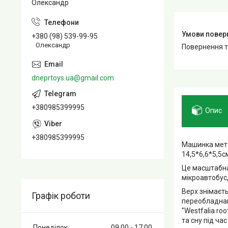
Олександр
+380 (98) 539-99-95
Олександр
повернення 
dneprtoys.ua@gmail.com
+380985399995
Опис
+380985399995
Машинка мета
14,5*6,6*5,5с
Це масштабна
мікроавтобус
Верх знімаєт
Графік роботи
переобладнан
"Westfalia ro
та сну під час
Понеділок
09:00
17:00