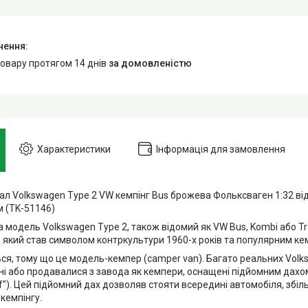
товару протягом 14 днів
за домовленістю
Характеристики
Інформація для замовлення
л Volkswagen Type 2 VW кемпінг Bus брожева Фольксваген 1:32 відк
м (TK-51146)
 модель Volkswagen Type 2, також відомий як VW Bus, Kombi або Tr
, який став символом контркультури 1960-х років та популярним к
ься, тому що це модель-кемпер (camper van). Багато реальних Volk
і або продавалися з завода як кемпери, оснащені підйомним дахом 
of"). Цей підйомний дах дозволяв стояти всередині автомобіля, збі
 кемпінгу.