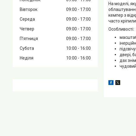
На моделі, як
Вівторок
09:00
17:00
облаштування
кемпер з відк
Середа
09:00
17:00
часто кріпили
Четвер
09:00
17:00
Особливості:
масштаб
Пʼятниця
09:00
17:00
інерційн
Субота
10:00
16:00
підсвічу
двері, б
Неділя
10:00
16:00
дах знім
чудовий 