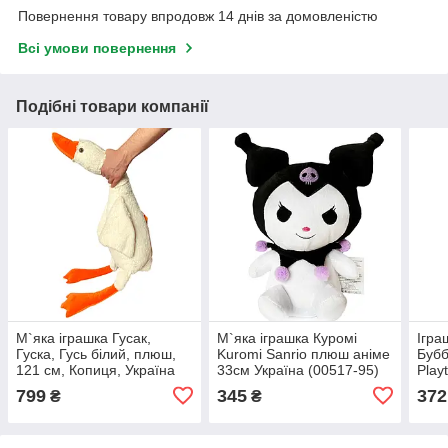
Повернення товару впродовж 14 днів за домовленістю
Всі умови повернення
Подібні товари компанії
М`яка іграшка Гусак,
М`яка іграшка Куромі
Ігра
Гуска, Гусь білий, плюш,
Kuromi Sanrio плюш аніме
Бубб
121 см, Копиця, Україна
33см Україна (00517-95)
Play
(00276-99)
Play
799
345
372
₴
₴
усмі
39*2