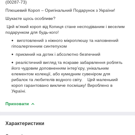
(00287-73)
Плюшевий Короп – Оригінальний Подарунок з України!
Шукаєте щось особливе?
Цей м'який короп від Копиця стане несподіваним і веселим
подарунком для будь-кого!
виготовлений з ніжного мікроплюшу та наповнений
гіпоалергенним синтепухом
приємний на дотик і абсолютно безпечний
реалістичний вигляд та яскраве забарвлення роблять
його чудовим доповненням інтер'єру, унікальним
елементом колекції, або кумедним сувеніром для
рибалок та любителів водного світу.
Цей маленький
короп гарантовано викличе посмішку! Вироблено в
Україні.
Приховати
Характеристики