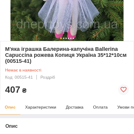
М'яка іграшка Балерина-капучіна Ballerina
Capuccina рожева Копиця Україна 35*12*10см
(00515-41)
Немає в наявності
Код: 00515-41
Роздріб
407
₴
Опис
Характеристики
Доставка
Оплата
Умови п
Опис