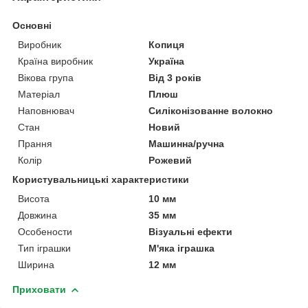
Основні
Виробник
Копиця
Країна виробник
Україна
Вікова група
Від 3 років
Матеріал
Плюш
Наповнювач
Силіконізованне волокно
Стан
Новий
Прання
Машинна/ручна
Колір
Рожевий
Користувальницькі характеристики
Висота
10 мм
Довжина
35 мм
Особености
Візуальні ефекти
Тип іграшки
М'яка іграшка
Ширина
12 мм
Приховати