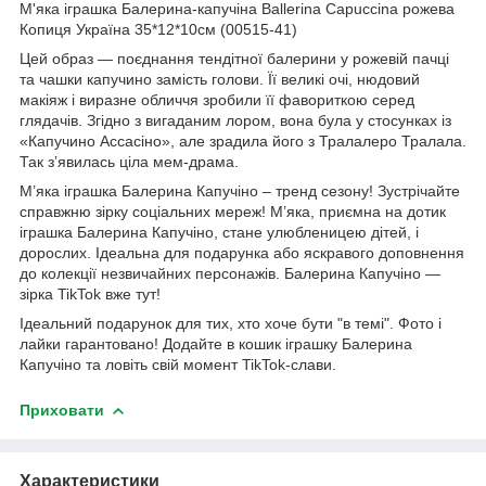
М'яка іграшка Балерина-капучіна Ballerina Capuccina рожева
Копиця Україна 35*12*10см (00515-41)
Цей образ — поєднання тендітної балерини у рожевій пачці
та чашки капучино замість голови. Її великі очі, нюдовий
макіяж і виразне обличчя зробили її фавориткою серед
глядачів. Згідно з вигаданим лором, вона була у стосунках із
«Капучино Ассасіно», але зрадила його з Тралалеро Тралала.
Так зʼявилась ціла мем-драма.
М’яка іграшка Балерина Капучіно – тренд сезону! Зустрічайте
справжню зірку соціальних мереж! М’яка, приємна на дотик
іграшка Балерина Капучіно, стане улюбленицею дітей, і
дорослих. Ідеальна для подарунка або яскравого доповнення
до колекції незвичайних персонажів. Балерина Капучіно —
зірка TikTok вже тут!
Ідеальний подарунок для тих, хто хоче бути "в темі". Фото і
лайки гарантовано! Додайте в кошик іграшку Балерина
Капучіно та ловіть свій момент TikTok-слави.
Приховати
Характеристики