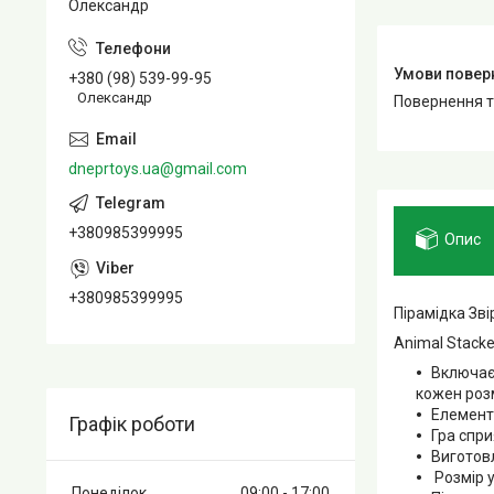
Олександр
+380 (98) 539-99-95
Олександр
повернення 
dneprtoys.ua@gmail.com
+380985399995
Опис
+380985399995
Пірамідка Зві
Animal Stacke
Включає 
кожен розм
Елементи
Графік роботи
Гра спри
Виготовл
Розмір у
Понеділок
09:00
17:00