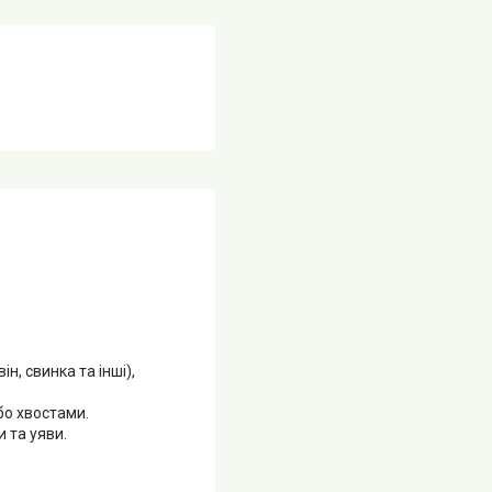
ін, свинка та інші),
бо хвостами.
и та уяви.