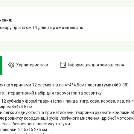
товару протягом 14 днів
за домовленістю
Характеристики
Інформація для замовлення
рятка з крилами 12 елементів по 4*4*4.5см пластик гума (469-38)
rs: інтерактивний набір для творчої гри та розвитку.
12 кубиків у формі тварин (слон, панда, тигр, сова, корова, лев, пінгв
іром 4х4х4.5 см.
 легко з'єднуються, а при натисканні тваринки рухають крилами а
яє розвитку координації рухів, логічного мислення, дрібної моторик
ено з безпечного пластику та гуми.
паковки: 21.5х15.2х5 см.