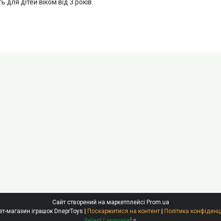
ь для дітей віком від 3 років.
Сайт створений на маркетплейсі
Prom.ua
Інтернет-магазин іграшок DneprToys |
Поскаржитися на контент
|
Політика конфіденц
Select Language
▼