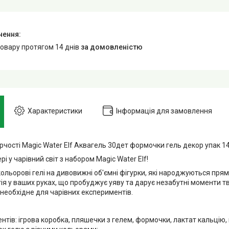
товару протягом 14 днів
за домовленістю
Характеристики
Інформація для замовлення
орчості Magic Water Elf Аквагель 30дет формочки гель декор упак 
рі у чарівний світ з набором Magic Water Elf!
ольорові гелі на дивовижні об'ємні фігурки, які народжуються прямо
я у ваших руках, що пробуджує уяву та дарує незабутні моменти тв
 необхідне для чарівних експериментів.
нтів: ігрова коробка, пляшечки з гелем, формочки, лактат кальцію, н