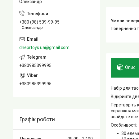
Олександр
+380 (98) 539-99-95
Олександр
повернення 
dneprtoys.ua@gmail.com
+380985399995
Опис
+380985399995
Набір для тв
Відкрийте две
Перетворіть к
справжня магі
знайдете все
Графік роботи
Особливості:
30 елеме
Понеділок
09:00
17:00