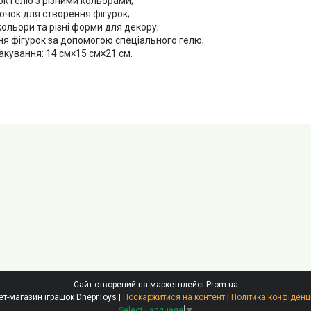
к гелю з різними кольорами;
очок для створення фігурок;
кольори та різні форми для декору;
ня фігурок за допомогою спеціального гелю;
акування: 14 см×15 см×21 см.
Сайт створений на маркетплейсі
Prom.ua
Інтернет-магазин іграшок DneprToys |
Поскаржитися на контент
|
Політика конфіденц
Select Language
▼