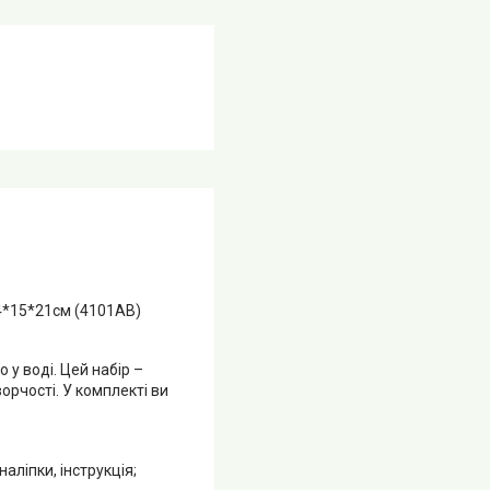
14*15*21см (4101AB)
 у воді. Цей набір –
орчості. У комплекті ви
аліпки, інструкція;