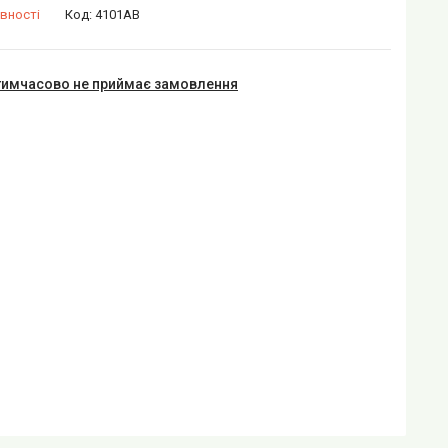
вності
Код:
4101AB
тимчасово не приймає замовлення