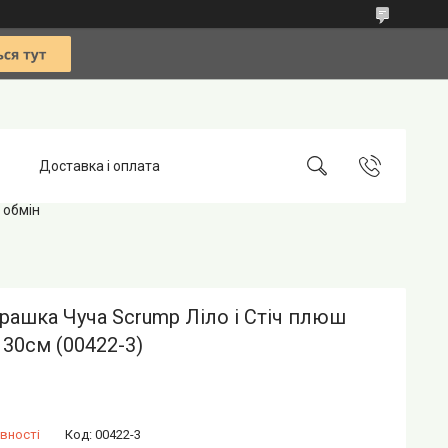
Доставка і оплата
 обмін
грашка Чуча Scrump Ліло і Стіч плюш
30см (00422-3)
вності
Код:
00422-3