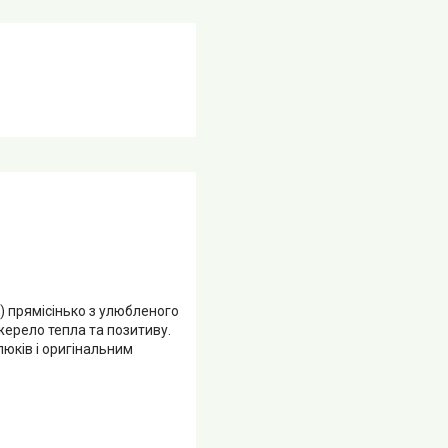
) прямісінько з улюбленого
жерело тепла та позитиву.
люків і оригінальним