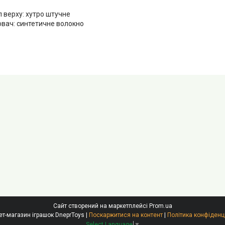
 верху: хутро штучне
вач: синтетичне волокно
Сайт створений на маркетплейсі
Prom.ua
Інтернет-магазин іграшок DneprToys |
Поскаржитися на контент
|
Політика конфіденц
Select Language
▼