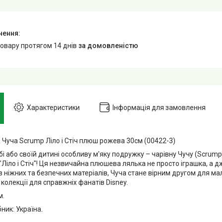
товару протягом 14 днів
за домовленістю
Характеристики
Інформація для замовлення
 Чуча Scrump Ліло і Стіч плюш рожева 30см (00422-3)
і або своїй дитині особливу м'яку подружку – чарівну Чучу (Scrump
Ліло і Стіч"! Ця незвичайна плюшева лялька не просто іграшка, а д
 ніжних та безпечних матеріалів, Чуча стане вірним другом для ма
олекції для справжніх фанатів Disney.
м.
ник: Україна.