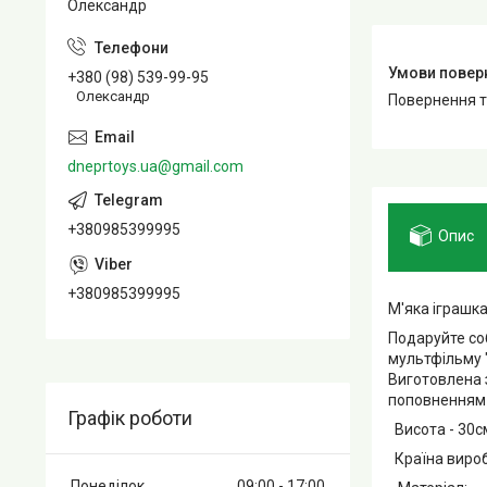
Олександр
+380 (98) 539-99-95
Олександр
повернення 
dneprtoys.ua@gmail.com
+380985399995
Опис
+380985399995
М'яка іграшка
Подаруйте соб
мультфільму "
Виготовлена з
поповненням к
Графік роботи
Висота - 30с
Країна вироб
Понеділок
09:00
17:00