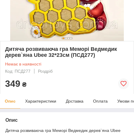
Дитяча розвиваюча гра Меморі Ведмедик
дерев`яна Ubee 32*23см (ПСД277)
Немає в наявності
Код: ПСД277
Роздріб
349
₴
Опис
Характеристики
Доставка
Оплата
Умови п
Опис
Дитяча розвиваюча гра Меморі Ведмедик дерев`яна Ubee