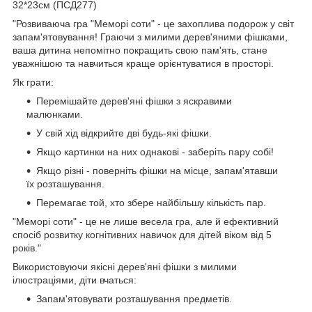
32*23см (ПСД277)
"Розвиваюча гра "Меморі соти" - це захоплива подорож у світ
запам'ятовування! Граючи з милими дерев'яними фішками,
ваша дитина непомітно покращить свою пам'ять, стане
уважнішою та навчиться краще орієнтуватися в просторі.
Як грати:
Перемішайте дерев'яні фішки з яскравими
малюнками.
У свій хід відкрийте дві будь-які фішки.
Якщо картинки на них однакові - заберіть пару собі!
Якщо різні - поверніть фішки на місце, запам'ятавши
їх розташування.
Перемагає той, хто збере найбільшу кількість пар.
"Меморі соти" - це не лише весела гра, але й ефективний
спосіб розвитку когнітивних навичок для дітей віком від 5
років."
Використовуючи якісні дерев'яні фішки з милими
ілюстраціями, діти вчаться:
Запам'ятовувати розташування предметів.