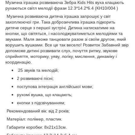
Музична іграшка розвиваюча Зебра Kids Hits вуха клацають
рухаються світл мелодії фрази 12.3*14.2*6.4
(KH10/004 )
Музична розвиваюча дитяча іграшка запрошує у світ
захоплюючої гри. Така доброзичлива іграшка підкорить
дитяче серце з першої зустрічі. Дитина натискатиме на
кнопки, що світяться, і насолоджуватиметься мелодіями та
звуками. Маля зможе танцювати разом зі своїм другом, який
ворушить вушками. Все це так весело! Розвиток Забавний звір
допоможе дитині розвивати слух, почуття ритму, звукове
сприйняття, моторику, уяву, логіку, мислення, динаміку і
координацію.
25 звуків та мелодій;
2 розвиваючі пісні;
поступова інтеграція англійської мови;
рухомі вушка, що клацають;
кнопки з підсвічуванням;
Рекомендований вік: від 2 років;
Матеріал: полімер, пластик.
Габарити коробки: 8х21х13см.