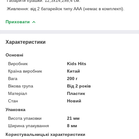
Габарити іграшки: 12,3х14,2х6,4 см.
Живлення: від 2 батарейок типу ААА (немає в комплекті).
Приховати
Характеристики
Основні
Виробник
Kids Hits
Країна виробник
Китай
Вага
200 г
Вікова група
Від 2 років
Матеріал
Пластик
Стан
Новий
Упаковка
Висота упаковки
21 мм
Ширина упакування
8 мм
Користувальницькі характеристики