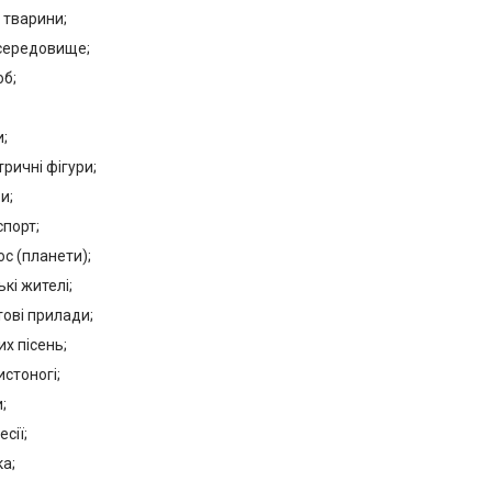
і тварини;
 середовище;
об;
;
ричні фігури;
и;
спорт;
с (планети);
кі жителі;
тові прилади;
их пісень;
стоногі;
;
сії;
а;