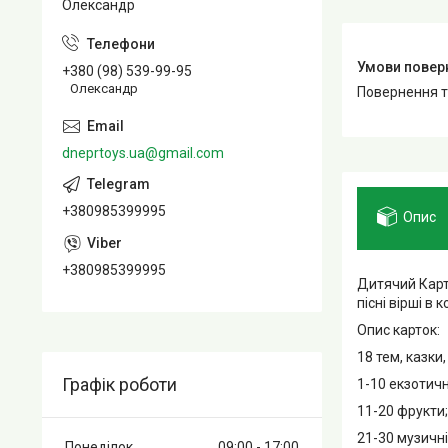
Олександр
+380 (98) 539-99-95
Олександр
повернення 
dneprtoys.ua@gmail.com
+380985399995
Опис
+380985399995
Дитячий Карт
пісні вірші в
Опис карток:
18 тем, казки,
Графік роботи
1-10 екзотичн
11-20 фрукти;
21-30 музичні
Понеділок
09:00
17:00