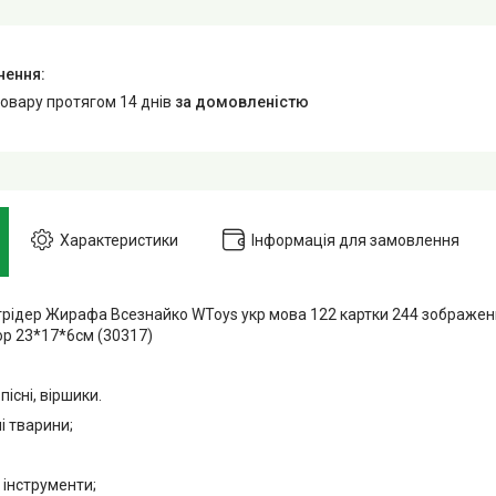
товару протягом 14 днів
за домовленістю
Характеристики
Інформація для замовлення
рідер Жирафа Всезнайко WToys укр мова 122 картки 244 зображенн
 кор 23*17*6см (30317)
 пісні, віршики.
і тварини;
 інструменти;