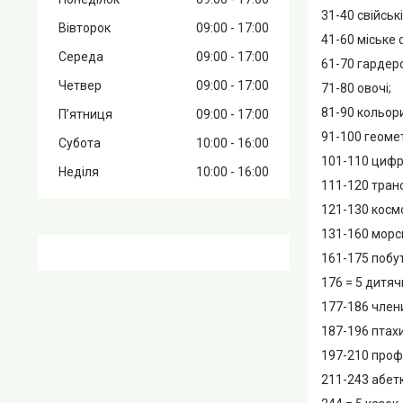
31-40 свійськ
Вівторок
09:00
17:00
41-60 міське
Середа
09:00
17:00
61-70 гардер
Четвер
09:00
17:00
71-80 овочі;
81-90 кольори
Пʼятниця
09:00
17:00
91-100 геомет
Субота
10:00
16:00
101-110 цифр
Неділя
10:00
16:00
111-120 тран
121-130 космо
131-160 морсь
161-175 побу
176 = 5 дитяч
177-186 члени
187-196 птахи
197-210 профе
211-243 абетк