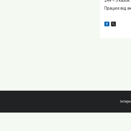
244 = 5 казок.
Працює від ак