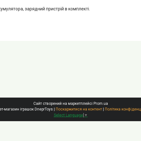
умулятора, зарядний пристрій в комплекті.
Сайт створений на маркетплейсі
Prom.ua
Інтернет-магазин іграшок DneprToys |
Поскаржитися на контент
|
Політика конфіденц
Select Language
▼