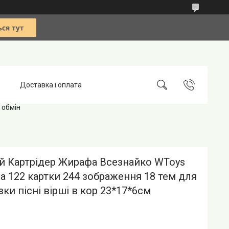
Доставка і оплата
 обмін
й Картрідер Жирафа Всезнайко WToys
а 122 картки 244 зображення 18 тем для
зки пісні вірші в кор 23*17*6см