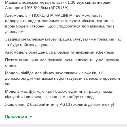
Машина пожежна метал пластик 1:38 звук світло інерція
Автопром 19*5,5*9,5см (AP7513A)
Автомодель – ПОЖЕЖНА МАШИНА - це можливість
подарувати радість знайомства зі світом міської техніки. Ці
ігрові моделі створені, щоб сподобатися як малюкам, так і
дорослим!
Завдяки металевому кузову іграшка слугуватиме тривалий час
та буде стійкою до ударів.
Автомодель оснащена світловими та звуковими ефектами.
Пожежна машина має функціональні елементи: у неї рухома
стріла.
Модель підійде для різних захоплюючих сюжетів, з її
допомогою дитина зможе пофантазувати та весело провести
час.
Модель має функцію «pull back»: відтягніть іграшку назад,
відпустіть і дивіться, як вона сама поїде вперед!
Живлення: 2 батарейки типу AG13 (входять до комплекту).
Приховати