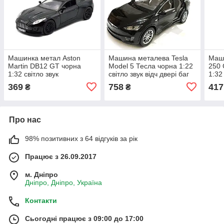
Машинка метал Aston
Машина металева Tesla
Маши
Martin DB12 GT чорна
Model 5 Тесла чорна 1:22
250 
1:32 світло звук
світло звук відч двері баг
1:32
15,5*6,5*4см (84112)
капот 21*8*7см (RS-
14*5
369
758
417
₴
₴
66012)
Про нас
98% позитивних з 64 відгуків за рік
Працює з 26.09.2017
м. Дніпро
Дніпро, Дніпро, Україна
Контакти
Сьогодні працює з 09:00 до 17:00