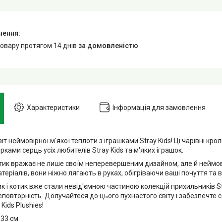
товару протягом 14 днів
за домовленістю
Характеристики
Інформація для замовлення
іт неймовірної м'якої теплоти з іграшками Stray Kids! Ці чарівні крол
рками серць усіх любителів Stray Kids та м'яких іграшок.
ик вражає не лише своїм неперевершеним дизайном, але й неймові
еріалів, вони ніжно лягають в руках, обігріваючи ваші почуття та
к і котик вже стали невід'ємною частиною колекцій прихильників Stra
повторність. Долучайтеся до цього пухнастого світу і забезпечте с
 Kids Plushies!
 33 см.