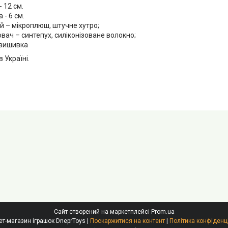
 12 см.
- 6 см.
й – мікроплюш, штучне хутро;
ач – синтепух, силіконізоване волокно;
 вишивка
 Україні.
Сайт створений на маркетплейсі
Prom.ua
Інтернет-магазин іграшок DneprToys |
Поскаржитися на контент
|
Політика конфіденц