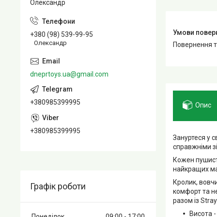
Олександр
+380 (98) 539-99-95
Олександр
повернення 
dneprtoys.ua@gmail.com
+380985399995
Опис
+380985399995
Зануртеся у св
справжніми зі
Кожен пушист
найкращих мат
Кролик, вовчи
Графік роботи
комфорт та не
разом із Stray
Висота -
Понеділок
09:00
17:00