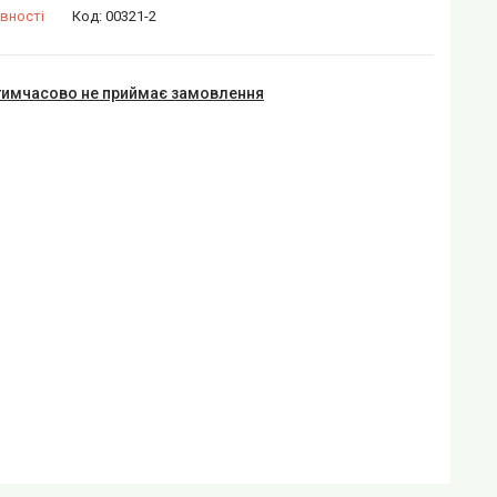
вності
Код:
00321-2
тимчасово не приймає замовлення