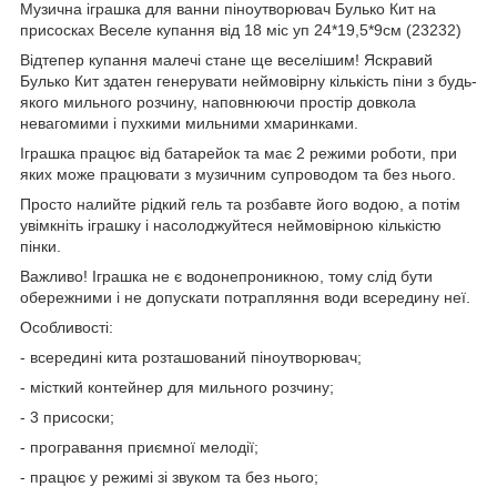
Музична іграшка для ванни піноутворювач Булько Кит на
присосках Веселе купання від 18 міс уп 24*19,5*9см (23232)
Відтепер купання малечі стане ще веселішим! Яскравий
Булько Кит здатен генерувати неймовірну кількість піни з будь-
якого мильного розчину, наповнюючи простір довкола
невагомими і пухкими мильними хмаринками.
Іграшка працює від батарейок та має 2 режими роботи, при
яких може працювати з музичним супроводом та без нього.
Просто налийте рідкий гель та розбавте його водою, а потім
увімкніть іграшку і насолоджуйтеся неймовірною кількістю
пінки.
Важливо! Іграшка не є водонепроникною, тому слід бути
обережними і не допускати потрапляння води всередину неї.
Особливості:
- всередині кита розташований піноутворювач;
- місткий контейнер для мильного розчину;
- 3 присоски;
- програвання приємної мелодії;
- працює у режимі зі звуком та без нього;