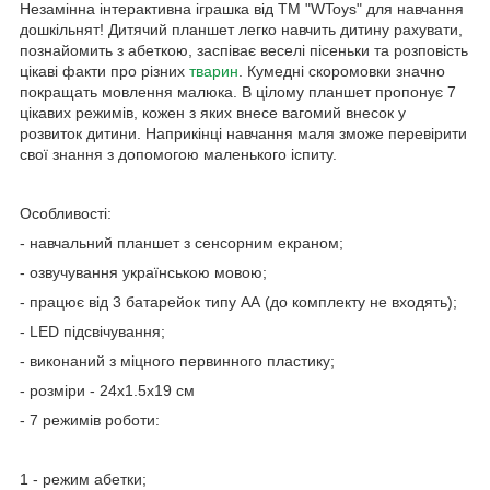
Незамінна інтерактивна іграшка від ТМ "WToys" для навчання
дошкільнят! Дитячий планшет легко навчить дитину рахувати,
познайомить з абеткою, заспіває веселі пісеньки та розповість
цікаві факти про різних
тварин
. Кумедні скоромовки значно
покращать мовлення малюка. В цілому планшет пропонує 7
цікавих режимів, кожен з яких внесе вагомий внесок у
розвиток дитини. Наприкінці навчання маля зможе перевірити
свої знання з допомогою маленького іспиту.
Особливості:
- навчальний планшет з сенсорним екраном;
- озвучування українською мовою;
- працює від 3 батарейок типу АА (до комплекту не входять);
- LED підсвічування;
- виконаний з міцного первинного пластику;
- розміри - 24х1.5х19 см
- 7 режимів роботи:
1 - режим абетки;