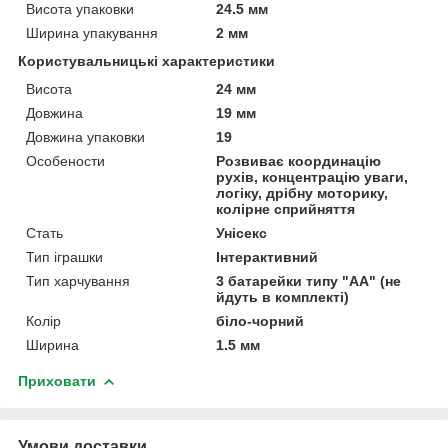
Висота упаковки
24.5 мм
Ширина упакування
2 мм
Користувальницькі характеристики
Висота
24 мм
Довжина
19 мм
Довжина упаковки
19
Особености
Розвиває координацію
рухів, концентрацію уваги,
логіку, дрібну моторику,
колірне сприйняття
Стать
Унісекс
Тип іграшки
Інтерактивний
Тип харчування
3 батарейки типу "АА" (не
йдуть в комплекті)
Колір
біло-чорний
Ширина
1.5 мм
Приховати
Умови доставки