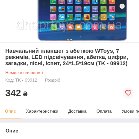
Навчальний планшет з абеткою WToys, 7
режимів, LED підсвічування, абетка, цифри,
загадки, пісні, іспит, 24*1,5*19см (TK - 09912)
Немає в наявності
Код: TK - 09912
Роздріб
342
₴
Опис
Характеристики
Доставка
Оплата
Умови п
Опис