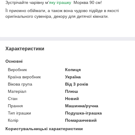
Зустрічайте чарівну м'
яку іграшку
Морква 90 см!
Її приємно обіймати, а також вона чудово підійде в якості
оригінального сувеніра, декору для дитячої кімнати.
Характеристики
Основні
Виробник
Копиця
Країна виробник
Україна
Вікова група
Від 3 років
Матеріал
Плюш
Стан
Новий
Прання
Машинна/ручна
Тип іграшки
Подушка-іграшка
Колір
Помаранчевий
Користувальницькі характеристики