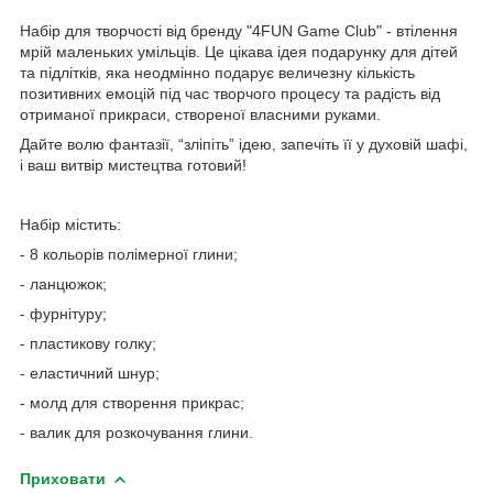
Набір для творчості від бренду "4FUN Game Club" - втілення
мрій маленьких умільців. Це цікава ідея подарунку для дітей
та підлітків, яка неодмінно подарує величезну кількість
позитивних емоцій під час творчого процесу та радість від
отриманої прикраси, створеної власними руками.
Дайте волю фантазії, “зліпіть” ідею, запечіть її у духовій шафі,
і ваш витвір мистецтва готовий!
Набір містить:
- 8 кольорів полімерної глини;
- ланцюжок;
- фурнітуру;
- пластикову голку;
- еластичний шнур;
- молд для створення прикрас;
- валик для розкочування глини.
Приховати