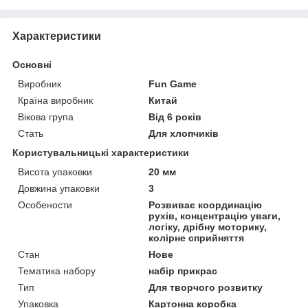
Характеристики
Основні
Виробник
Fun Game
Країна виробник
Китай
Вікова група
Від 6 років
Стать
Для хлопчиків
Користувальницькі характеристики
Висота упаковки
20 мм
Довжина упаковки
3
Особености
Розвиває координацію
рухів, концентрацію уваги,
логіку, дрібну моторику,
колірне сприйняття
Стан
Нове
Тематика набору
набір прикрас
Тип
Для творчого розвитку
Упаковка
Картонна коробка