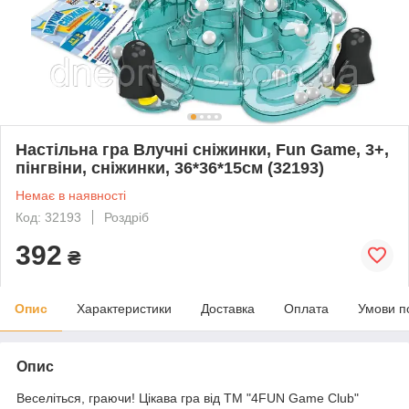
Настільна гра Влучні сніжинки, Fun Game, 3+,
пінгвіни, сніжинки, 36*36*15см (32193)
Немає в наявності
Код: 32193
Роздріб
392
₴
Опис
Характеристики
Доставка
Оплата
Умови п
Опис
Веселіться, граючи! Цікава гра від ТМ "4FUN Game Club"