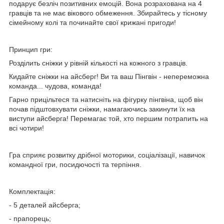
подарує безліч позитивних емоцій. Вона розрахована на 4
гравців та не має вікового обмеження. Збирайтесь у тісному
сімейному колі та починайте свої крижані пригоди!
Принцип гри:
Розділить сніжки у рівній кількості на кожного з гравців.
Кидайте сніжки на айсберг! Ви та ваш Пінгвін - непереможна
команда... чудова, команда!
Гарно прицільтеся та натисніть на фігурку пінгвіна, щоб він
почав підштовхувати сніжки, намагаючись закинути їх на
виступи айсберга! Перемагає той, хто першим потрапить на
всі чотири!
Гра сприяє розвитку дрібної моторики, соціалізації, навичок
командної гри, посидючості та терпіння.
Комплектація:
- 5 деталей айсберга;
- прапорець;