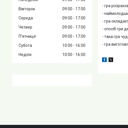
- гра розрахо
Вівторок
09:00
17:00
- наймолодший
Середа
09:00
17:00
- гра складаєт
Четвер
09:00
17:00
- спосіб гри 
Пʼятниця
09:00
17:00
- така гра чу
- гра виготов
Субота
10:00
16:00
Неділя
10:00
16:00