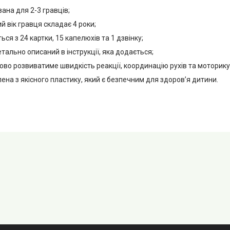
вана для 2-3 гравців;
 вік гравця складає 4 роки;
ься з 24 картки, 15 капелюхів та 1 дзвінку;
детально описаний в інструкції, яка додається;
дово розвиватиме швидкість реакції, координацію рухів та моторику
лена з якісного пластику, який є безпечним для здоров’я дитини.