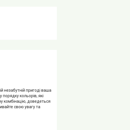
цій незабутній пригоді ваша
 порядку кольорів, які
ьну комбінацію, доведеться
ивайте свою увагу та