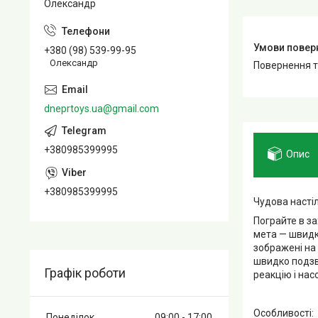
Олександр
+380 (98) 539-99-95
Олександр
повернення 
dneprtoys.ua@gmail.com
+380985399995
Опис
+380985399995
Чудова настіл
Пограйте в за
мета — швидко
зображені на 
швидко подзв
Графік роботи
реакцію і на
Особливості:
Понеділок
09:00
17:00