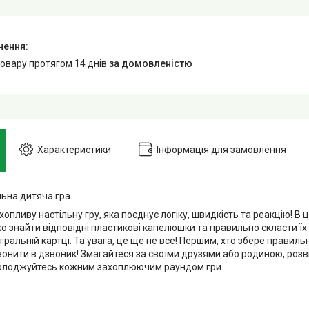
товару протягом 14 днів
за домовленістю
Характеристики
Інформація для замовлення
ьна дитяча гра.
хопливу настільну гру, яка поєднує логіку, швидкість та реакцію! В 
 знайти відповідні пластикові капелюшки та правильно скласти їх у
гральній картці. Та увага, це ще не все! Першим, хто збере правил
онити в дзвоник! Змагайтеся за своїми друзями або родиною, розв
солоджуйтесь кожним захоплюючим раундом гри.