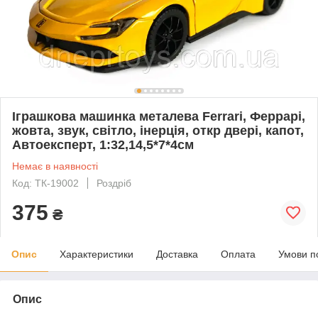
Іграшкова машинка металева Ferrari, Феррарі,
жовта, звук, світло, інерція, откр двері, капот,
Автоексперт, 1:32,14,5*7*4см
Немає в наявності
Код: ТК-19002
Роздріб
375
₴
Опис
Характеристики
Доставка
Оплата
Умови п
Опис