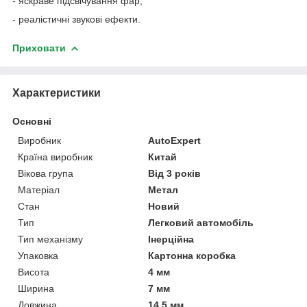
- яскраве підсвічування фар;
- реалістичні звукові ефекти.
Приховати
Характеристики
Основні
Виробник
AutoExpert
Країна виробник
Китай
Вікова група
Від 3 років
Матеріал
Метал
Стан
Новий
Тип
Легковий автомобіль
Тип механізму
Інерційна
Упаковка
Картонна коробка
Висота
4 мм
Ширина
7 мм
Довжина
14.5 мм