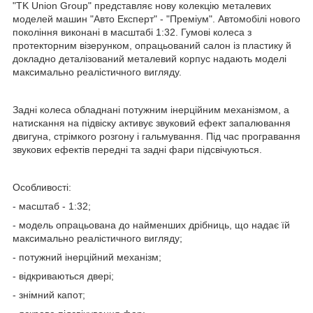
"TK Union Group" представляє нову колекцію металевих
моделей машин "Авто Експерт" - "Преміум". Автомобілі нового
покоління виконані в масштабі 1:32. Гумові колеса з
протекторним візерунком, опрацьований салон із пластику й
докладно деталізований металевий корпус надають моделі
максимально реалістичного вигляду.
Задні колеса обладнані потужним інерційним механізмом, а
натискання на підвіску активує звуковий ефект запалювання
двигуна, стрімкого розгону і гальмування. Під час програвання
звукових ефектів передні та задні фари підсвічуються.
Особливості:
- масштаб - 1:32;
- модель опрацьована до найменших дрібниць, що надає їй
максимально реалістичного вигляду;
- потужний інерційний механізм;
- відкриваються двері;
- знімний капот;