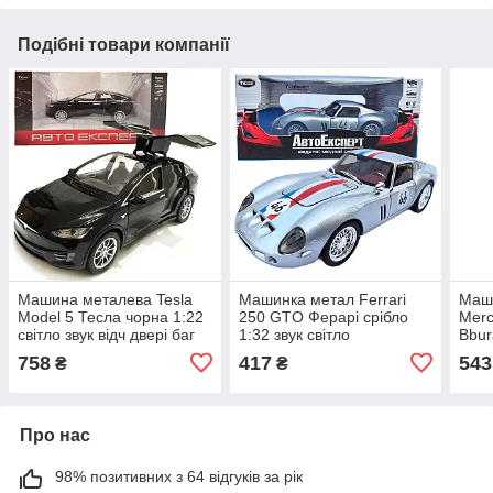
Подібні товари компанії
Машина металева Tesla
Машинка метал Ferrari
Маш
Model 5 Тесла чорна 1:22
250 GTO Ферарі срібло
Mer
світло звук відч двері баг
1:32 звук світло
Bbur
капот 21*8*7см (RS-
14*5,5*3,5см (67007)
двер
758
417
543
₴
₴
66012)
(18-
Про нас
98% позитивних з 64 відгуків за рік