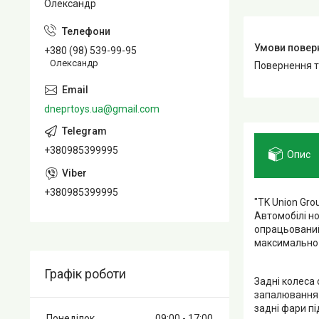
Олександр
+380 (98) 539-99-95
Олександр
повернення 
dneprtoys.ua@gmail.com
+380985399995
Опис
+380985399995
"TK Union Gr
Автомобілі но
опрацьований
максимально 
Графік роботи
Задні колеса
запалювання д
задні фари пі
Понеділок
09:00
17:00