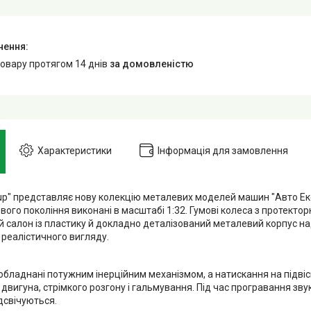
товару протягом 14 днів
за домовленістю
Характеристики
Інформація для замовлення
oup" представляє нову колекцію металевих моделей машин "Авто Екс
вого покоління виконані в масштабі 1:32. Гумові колеса з протекто
 салон із пластику й докладно деталізований металевий корпус н
реалістичного вигляду.
 обладнані потужним інерційним механізмом, а натискання на підві
вигуна, стрімкого розгону і гальмування. Під час програвання зву
дсвічуються.