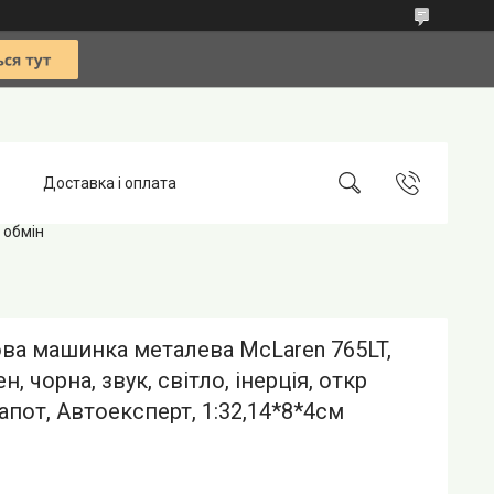
Доставка і оплата
 обмін
ва машинка металева McLaren 765LT,
, чорна, звук, світло, інерція, откр
капот, Автоексперт, 1:32,14*8*4см