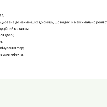
32;
ацьована до найменших дрібниць, що надає їй максимально реаліс
ерційний механізм;
ся двері;
т;
свічування фар;
 звукові ефекти.