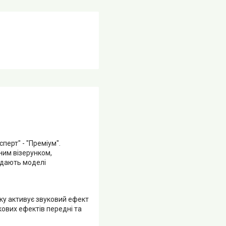
перт" - "Преміум".
рним візерунком,
адають моделі
ску активує звуковий ефект
кових ефектів передні та