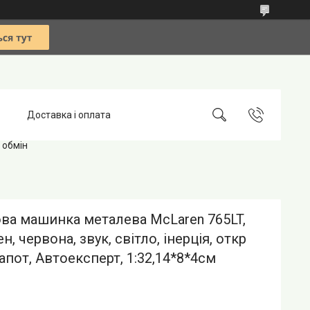
Доставка і оплата
 обмін
ва машинка металева McLaren 765LT,
н, червона, звук, світло, інерція, откр
капот, Автоексперт, 1:32,14*8*4см