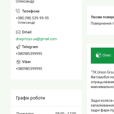
Олександр
+380 (98) 539-99-95
Олександр
повернення 
dneprtoys.ua@gmail.com
+380985399995
Опис
+380985399995
"TK Union Gr
Автомобілі но
опрацьований
максимально 
Графік роботи
Задні колеса
запалювання д
задні фари пі
Понеділок
09:00
17:00