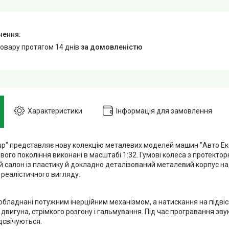
товару протягом 14 днів
за домовленістю
Характеристики
Інформація для замовлення
oup" представляє нову колекцію металевих моделей машин "Авто Екс
вого покоління виконані в масштабі 1:32. Гумові колеса з протекто
 салон із пластику й докладно деталізований металевий корпус н
реалістичного вигляду.
 обладнані потужним інерційним механізмом, а натискання на підві
вигуна, стрімкого розгону і гальмування. Під час програвання зву
дсвічуються.