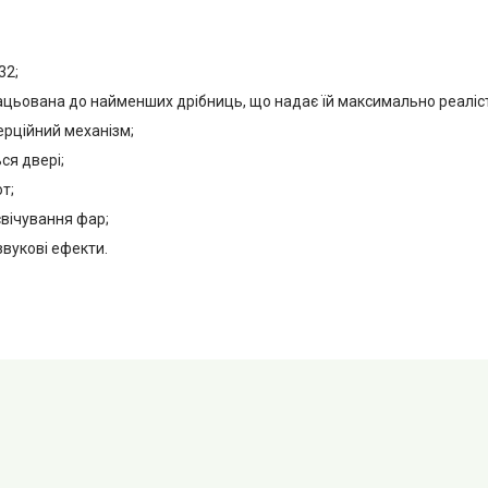
32;
ацьована до найменших дрібниць, що надає їй максимально реаліс
ерційний механізм;
ся двері;
т;
свічування фар;
 звукові ефекти.