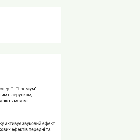
перт" - "Преміум".
рним візерунком,
адають моделі
ску активує звуковий ефект
кових ефектів передні та