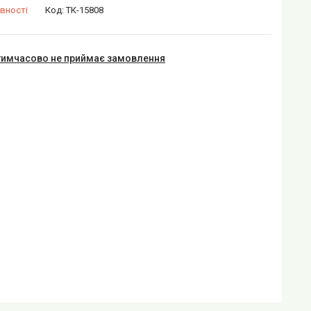
вності
Код:
ТК-15808
тимчасово не приймає замовлення